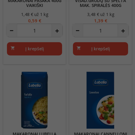
MAKARONAI PASAKA 400G
VISAD.GRŪDŲ SU SPELTA
VAIKIŠKI
MAK. SPIRALĖS 400G
1,48 € už 1 kg
Kaina
3,48 € už 1 kg
Kaina
0,59 €
1,39 €
shopping_cart
Į krepšelį
shopping_cart
Į krepšelį
MAKARONAI LUBELLA
MAKARONAI CANNELLONI