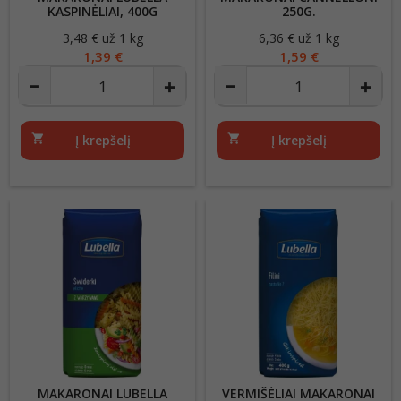
KASPINĖLIAI, 400G
250G.
3,48 € už 1 kg
Kaina
6,36 € už 1 kg
Kaina
1,39 €
1,59 €
shopping_cart
Į krepšelį
shopping_cart
Į krepšelį
MAKARONAI LUBELLA
VERMIŠĖLIAI MAKARONAI