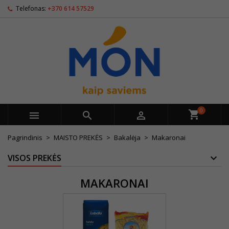
Telefonas:
+370 614 57529
0



Pagrindinis
MAISTO PREKĖS
Bakalėja
Makaronai
VISOS PREKĖS
MAKARONAI