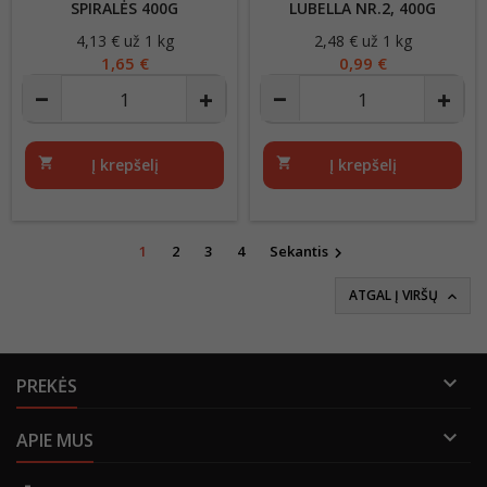
SPIRALĖS 400G
LUBELLA NR.2, 400G
4,13 € už 1 kg
Kaina
2,48 € už 1 kg
Kaina
1,65 €
0,99 €
shopping_cart
Į krepšelį
shopping_cart
Į krepšelį
1
2
3
4
Sekantis

ATGAL Į VIRŠŲ


PREKĖS

APIE MUS