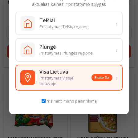
MAKARONAI PASAKA 400G
MAKARONAI GINTARINIAI
aktualias kainas ir pristatymo sąlygas
VERMIŠĖLIAI
KRIAUKLĖS 400G
1,48 € už 1 kg
Kaina
2,13 € už 1 kg
Kaina
Telšiai
›
0,59 €
0,85 €
Pristatymas Telšių regione
Plungė
›
shopping_cart
Į krepšelį
shopping_cart
Į krepšelį
Pristatymas Plungės regione
Visa Lietuva
›
Pristatymas visoje
Esate čia
Lietuvoje
Prisiminti mano pasirinkimą