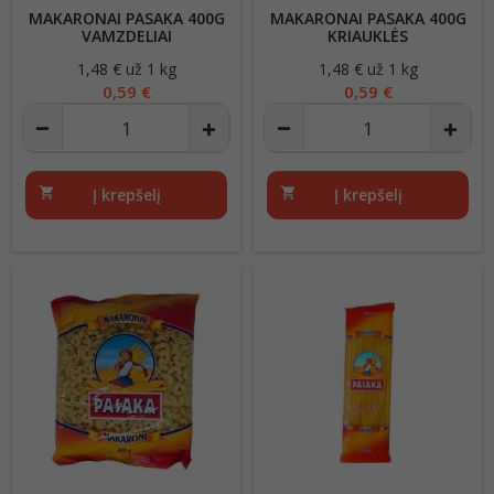
MAKARONAI PASAKA 400G
MAKARONAI PASAKA 400G
VAMZDELIAI
KRIAUKLĖS
1,48 € už 1 kg
Kaina
1,48 € už 1 kg
Kaina
0,59 €
0,59 €
shopping_cart
Į krepšelį
shopping_cart
Į krepšelį