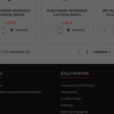
IKINIS VEIDRODIS
PLASTIKINIS VEIDRODIS
METAL
4X20CM GA056
21X15CM GA815
KOS
Kaina
4,50 €
Kaina
3,60 €
Į krepšelį
Į krepšelį
shopping_cart
shopping_cart
2 iš 14 prekės(-ių)
1
2
Sekantis

US
JŪSŲ PASKYRA
as
Asmeninė informacija
kimo ir pardavimo taisyklės
Užsakymai
Kredito kvitai
Adresai
Mano perspėjimai