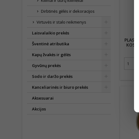
Kilimai ir durų kilimėliai
Dirbtinės gėlės ir dekoracijos
Virtuvės ir stalo reikmenys
Laisvalaikio prekės
PLASTI
Šventinė atributika
KOSME
Kapų žvakės ir gėlės
Gyvūnų prekės
Sodo ir daržo prekės
Kanceliarinės ir biuro prekės
Aksesuarai
Akcijos