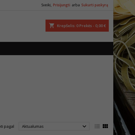
Sveiki,
Prisijungti
arba
Sukurti paskyrą
ška
Krepšelis
0
Prekės -
0,00 €



ti pagal
Aktualumas