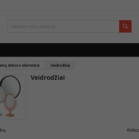
Paie
amų dekoro elementai
Veidrodžiai
Veidrodžiai
kių.
Rūšiuo