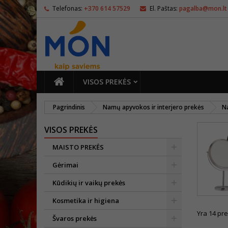
Telefonas:
+370 614 57529
El. Paštas:
pagalba@mon.lt
PAGRINDINIS
VISOS PREKĖS
Pagrindinis
Namų apyvokos ir interjero prekės
N
VISOS PREKĖS
MAISTO PREKĖS
Gėrimai
Kūdikių ir vaikų prekės
Kosmetika ir higiena
Yra 14 pre
Švaros prekės