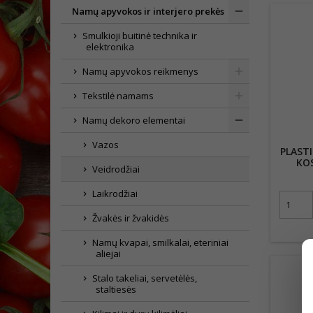
Namų apyvokos ir interjero prekės
Smulkioji buitinė technika ir
elektronika
Namų apyvokos reikmenys
Tekstilė namams
Namų dekoro elementai
Vazos
PLASTI
KOS
Veidrodžiai
Laikrodžiai
Žvakės ir žvakidės
Namų kvapai, smilkalai, eteriniai
aliejai
Stalo takeliai, servetėlės,
staltiesės