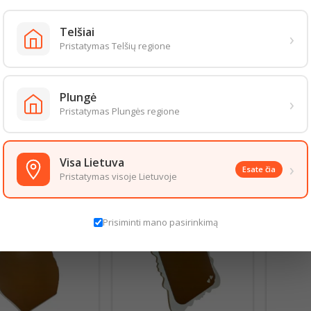
Telšiai
›
Pristatymas Telšių regione
KINIS VEIDRODĖLIS
PLASTIKINIS VEIDRODĖLIS
METAL
Plungė
›
TINIS LED DZ167
KOSMETINIS F1171
KOS
Pristatymas Plungės regione
Kaina
5,50 €
Kaina
5,50 €
Į krepšelį
Į krepšelį
shopping_cart
shopping_cart
Visa Lietuva
›
Esate čia
Pristatymas visoje Lietuvoje
Prisiminti mano pasirinkimą