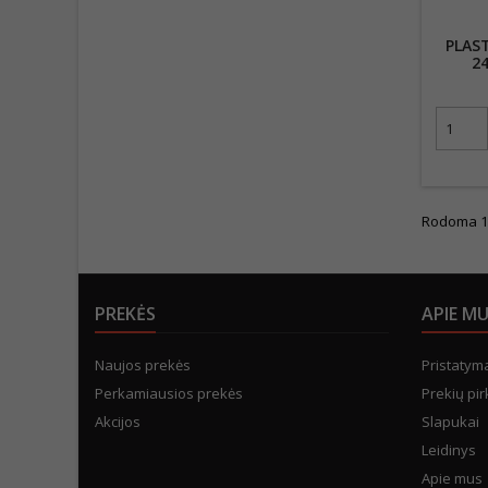
PLAST
2
Rodoma 1-1
PREKĖS
APIE M
Naujos prekės
Pristatym
Perkamiausios prekės
Prekių pir
Akcijos
Slapukai
Leidinys
Apie mus