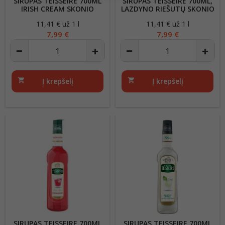
SIRUPAS TEISSEIRE 700ML
SIRUPAS TEISSEIRE 700ML,
IRISH CREAM SKONIO
LAZDYNO RIEŠUTŲ SKONIO
11,41 € už 1 l
Kaina
11,41 € už 1 l
Kaina
7,99 €
7,99 €
shopping_cart
Į krepšelį
shopping_cart
Į krepšelį
SIRUPAS TEISSEIRE 700ML
SIRUPAS TEISSEIRE 700ML