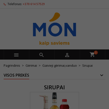
Telefonas:
+370 614 57529
0



Pagrindinis
Gėrimai
Gaivieji gėrimai,vanduo
Sirupai
VISOS PREKĖS
SIRUPAI