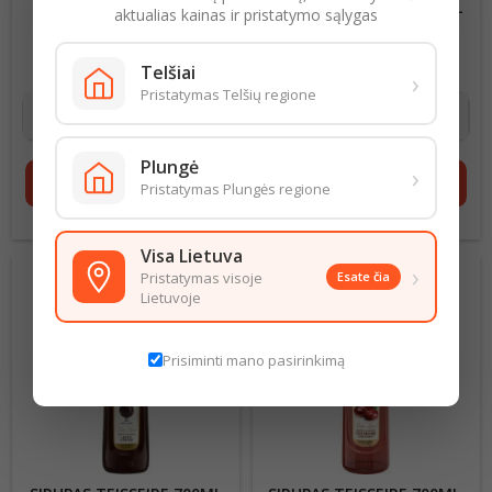
SIRUPAS TEISSEIRE 0.7L
SIRUPAS TEISSEIRE 700ML
aktualias kainas ir pristatymo sąlygas
VANILĖS SKONIO
JUODŲJŲ SERBENTŲ
11,41 € už 1 l
Kaina
11,41 € už 1 l
Kaina
Telšiai
›
7,99 €
7,99 €
Pristatymas Telšių regione
Plungė
›
shopping_cart
Į krepšelį
shopping_cart
Į krepšelį
Pristatymas Plungės regione
Visa Lietuva
›
Pristatymas visoje
Esate čia
Lietuvoje
Prisiminti mano pasirinkimą