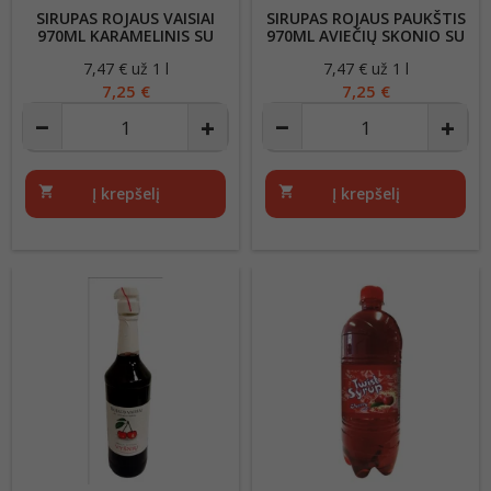
SIRUPAS ROJAUS VAISIAI
SIRUPAS ROJAUS PAUKŠTIS
970ML KARAMELINIS SU
970ML AVIEČIŲ SKONIO SU
POMPA
POMPA
7,47 € už 1 l
Kaina
7,47 € už 1 l
Kaina
7,25 €
7,25 €
shopping_cart
Į krepšelį
shopping_cart
Į krepšelį