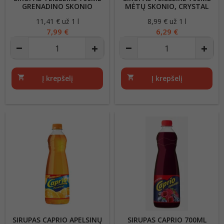
GRENADINO SKONIO
MĖTŲ SKONIO, CRYSTAL
CLEAR
11,41 € už 1 l
Kaina
8,99 € už 1 l
Kaina
7,99 €
6,29 €
shopping_cart
Į krepšelį
shopping_cart
Į krepšelį
SIRUPAS CAPRIO APELSINŲ
SIRUPAS CAPRIO 700ML