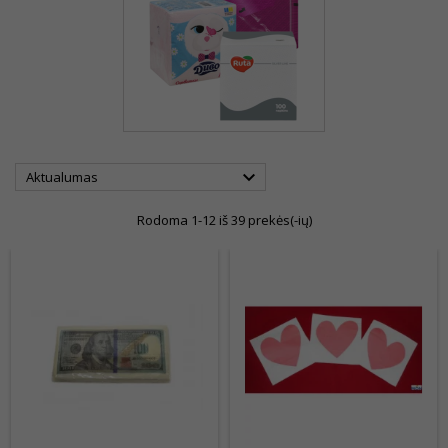

Aktualumas
Rodoma 1-12 iš 39 prekės(-ių)