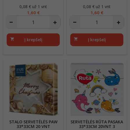
20VNT 3 SLUOKSNIŲ
3 SLUOKSNIŲ
0,08 € už 1 vnt
Kaina
0,08 € už 1 vnt
Kaina
1,60 €
1,60 €
shopping_cart
Į krepšelį
shopping_cart
Į krepšelį
STALO SERVETĖLĖS PAW
SERVETĖLĖS RŪTA PASAKA
33*33CM 20 VNT
33*33CM 20VNT 3