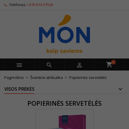
Telefonas:
+370 614 57529
0



Pagrindinis
Šventinė atributika
Popierinės servetėlės
VISOS PREKĖS
POPIERINĖS SERVETĖLĖS