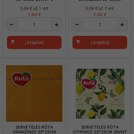
SLUOKSNIŲ
20VNT
0,08 € už 1 vnt
Kaina
0,08 € už 1 vnt
Kaina
1,60 €
1,60 €
shopping_cart
Į krepšelį
shopping_cart
Į krepšelį
SERVETĖLĖS RŪTA
SERVETĖLĖS RŪTA
ORANŽINĖS 33*33CM
CITRINOS 33*33CM 20VNT