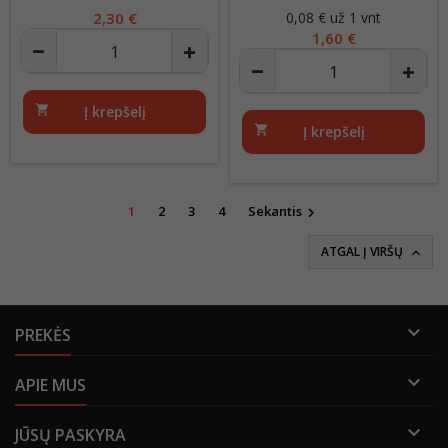
SLUOKSNIŲ
Kaina
2,30 €
0,08 € už 1 vnt
Kaina
1,60 €
shopping_cart
Į krepšelį
shopping_cart
Į krepšelį
1
2
3
4
Sekantis

ATGAL Į VIRŠŲ


PREKĖS

APIE MUS

JŪSŲ PASKYRA