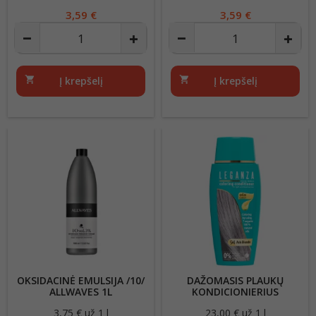
Kaina
3,59 €
Kaina
3,59 €
shopping_cart
Į krepšelį
shopping_cart
Į krepšelį
OKSIDACINĖ EMULSIJA /10/
DAŽOMASIS PLAUKŲ
ALLWAVES 1L
KONDICIONIERIUS
LEGANZA 94 ASH BLONDE
3,75 € už 1 l
Kaina
23,00 € už 1 l
Kaina
150ML