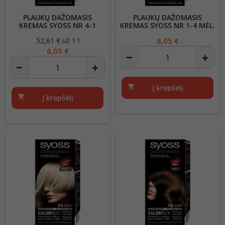
PLAUKŲ DAŽOMASIS
PLAUKŲ DAŽOMASIS
KREMAS SYOSS NR 4-1
KREMAS SYOSS NR 1-4 MĖL.
RUDAS
JUODA
52,61 € už 1 l
Kaina
Kaina
6,05 €
6,05 €
shopping_cart
Į krepšelį
shopping_cart
Į krepšelį