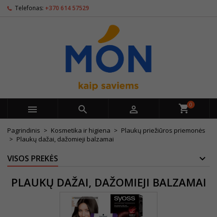
Telefonas:
+370 614 57529
0



Pagrindinis
Kosmetika ir higiena
Plaukų priežiūros priemonės
Plaukų dažai, dažomieji balzamai
VISOS PREKĖS
PLAUKŲ DAŽAI, DAŽOMIEJI BALZAMAI