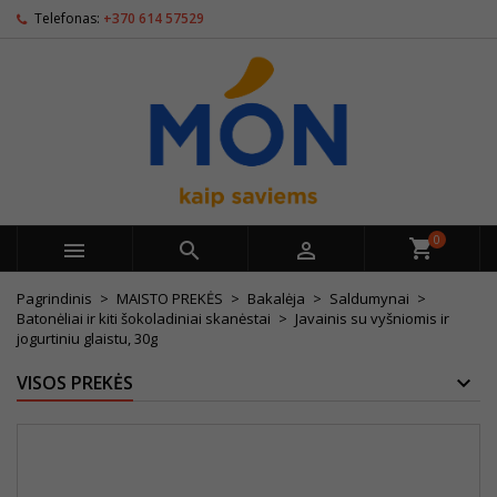
Telefonas:
+370 614 57529
0



Pagrindinis
MAISTO PREKĖS
Bakalėja
Saldumynai
Batonėliai ir kiti šokoladiniai skanėstai
Javainis su vyšniomis ir
jogurtiniu glaistu, 30g
VISOS PREKĖS