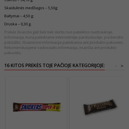
Skaidulinės medžiagos – 5,50g;
Baltymai – 4,50 g;
Druska – 0,30 g.
Prekės išvaizda gali šiek tiek skirtis nuo pateiktos nuotraukoje.
Informacija, kurią pateikiame internetinėje parduotuvėje, yra bendro
pobūdžio. Išsamesnė informacija pateikiama ant produkto pakuotės.
Rekomenduojame vadovautis informacija, esančia ant produkto
pakuotės.
16 KITOS PREKĖS TOJE PAČIOJE KATEGORIJOJE:
<
>