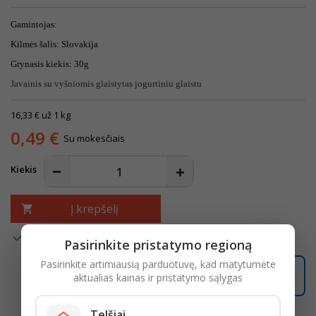
Gamintojas:
Kilmės šalis: Slovakija
Grynasis kiekis: 30g
Javainis su vyšniomis glaistytas jogurtiniu glaistu
16,33 € už 1 kg
0,49 €
Su mokesčiais
Kiekis
Į krepšelį


Turime
Pasirinkite pristatymo regioną
Pasirinkite artimiausią parduotuvę, kad matytumėte
Užsisakę šiandien, pristatysime per
2 darbo dienas
.
aktualias kainas ir pristatymo sąlygas
Telšiai