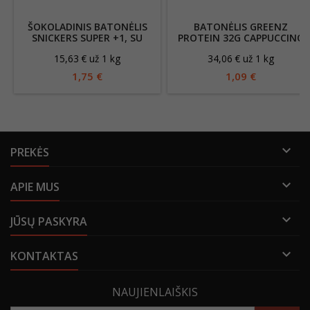
ŠOKOLADINIS BATONĖLIS
BATONĖLIS GREENZ
SNICKERS SUPER +1, SU
PROTEIN 32G CAPPUCCINO
NUGOS BEI KARAMELĖS
15,63 € už 1 kg
34,06 € už 1 kg
ĮDARU IR ŽEMĖS RIEŠ.,
112.5G
1,75 €
1,09 €

PREKĖS

APIE MUS

JŪSŲ PASKYRA

KONTAKTAS
NAUJIENLAIŠKIS