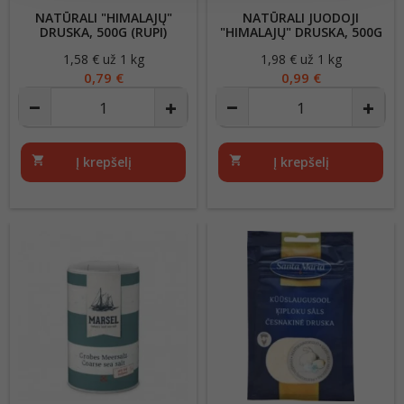
NATŪRALI "HIMALAJŲ"
NATŪRALI JUODOJI
DRUSKA, 500G (RUPI)
"HIMALAJŲ" DRUSKA, 500G
1,58 € už 1 kg
Kaina
1,98 € už 1 kg
Kaina
0,79 €
0,99 €
shopping_cart
Į krepšelį
shopping_cart
Į krepšelį