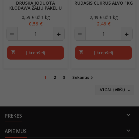
DRUSKA JODUOTA
RUDASIS CUKRUS ALVO 1KG
KLODAWA ŽALIU PAKELIU
1KG
0,59 € už 1 kg
Kaina
2,49 € už 1 kg
Kaina
0,59 €
2,49 €
shopping_cart
Į krepšelį
shopping_cart
Į krepšelį
1
2
3
Sekantis

ATGAL Į VIRŠŲ


PREKĖS

APIE MUS