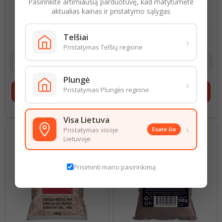
Pasirinkite artimiausią parduotuvę, kad matytumėte
aktualias kainas ir pristatymo sąlygas
RUDASIS CUKRUS 500G
NATŪRALI "HIMALAJŲ"
DRUSKA, 500G (SMULKI)
3,10 € už 1 kg
Kaina
1,58 € už 1 kg
Kaina
Telšiai
›
1,55 €
0,79 €
Pristatymas Telšių regione
Plungė
›
Pristatymas Plungės regione
shopping_cart
Į krepšelį
shopping_cart
Į krepšelį
Visa Lietuva
›
Pristatymas visoje
Esate čia
Lietuvoje
Prisiminti mano pasirinkimą