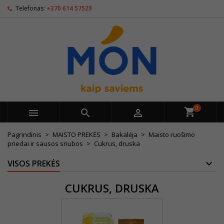
Telefonas:
+370 614 57529
0



Pagrindinis
MAISTO PREKĖS
Bakalėja
Maisto ruošimo
priedai ir sausos sriubos
Cukrus, druska
VISOS PREKĖS
CUKRUS, DRUSKA