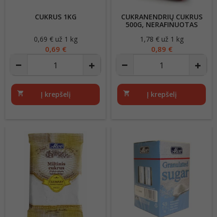
CUKRUS 1KG
CUKRANENDRIŲ CUKRUS
500G, NERAFINUOTAS
0,69 € už 1 kg
Kaina
1,78 € už 1 kg
Kaina
0,69 €
0,89 €
shopping_cart
Į krepšelį
shopping_cart
Į krepšelį