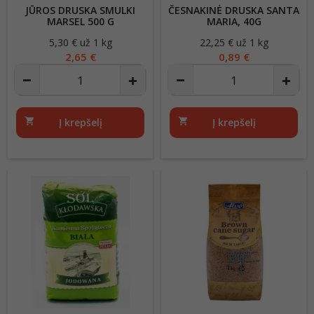
JŪROS DRUSKA SMULKI
ČESNAKINĖ DRUSKA SANTA
MARSEL 500 G
MARIA, 40G
5,30 € už 1 kg
Kaina
22,25 € už 1 kg
Kaina
2,65 €
0,89 €
shopping_cart
Į krepšelį
shopping_cart
Į krepšelį