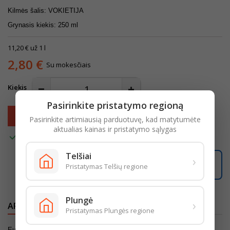
Kilmės šalis: VOKIETIJA
Grynasis kiekis: 250 ml
11,20 € už 1 l
2,80 €
Su mokesčiais
Kiekis
Pasirinkite pristatymo regioną
Į krepšelį

Pasirinkite artimiausią parduotuvę, kad matytumėte
aktualias kainas ir pristatymo sąlygas

Turime
Telšiai
›
Užsisakę šiandien, pristatysime per
2 darbo dienas
.
Pristatymas Telšių regione
Plungė
›
APRAŠYMAS
IŠSAMI PREKĖS INFORMACIJA
Pristatymas Plungės regione
Eukalipto ir kvapiųjų natų aromato dušo gelis ,,2 viename“ ,,Fa Men