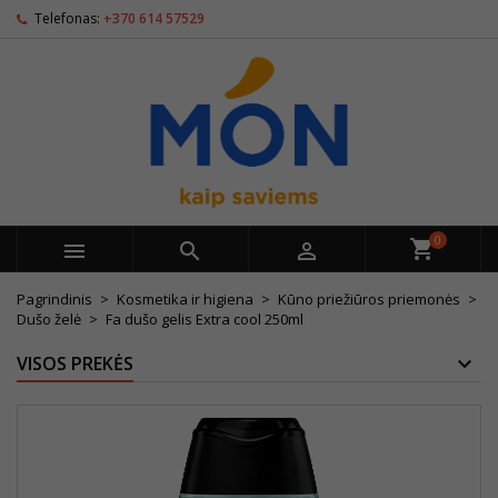
Telefonas:
+370 614 57529
0



Pagrindinis
Kosmetika ir higiena
Kūno priežiūros priemonės
Dušo želė
Fa dušo gelis Extra cool 250ml
VISOS PREKĖS