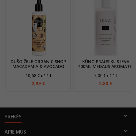
DUŠO ŽELĖ ORGANIC SHOP
KŪNO PRAUSIKLIS IEVA
MACADAMIA & AVOCADO
400ML MEDAUS AROMATO
280ML
10,68 € už 1 l
7,00 € už 1 l
2,99 €
2,80 €

PREKĖS

APIE MUS