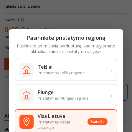
Kilmės šalis: Lietuva
0,46 € už 1 l
0,69 €
Su mokesčiais
Depozito kaina: 0,10 € (su mok.)
Pasirinkite pristatymo regioną
Pasirinkite artimiausią parduotuvę, kad matytumėte
Kiekis
aktualias kainas ir pristatymo sąlygas
Į krepšelį

Telšiai
›
Pristatymas Telšių regione

Turime
Plungė
Užsisakę šiandien, pristatysime per
2 darbo dienas
.
›
Pristatymas Plungės regione
APRAŠYMAS
IŠSAMI PREKĖS INFORMACIJA
Visa Lietuva
›
Pristatymas visoje
Esate čia
Lietuvoje
SUDEDAMOSIOS DALYS