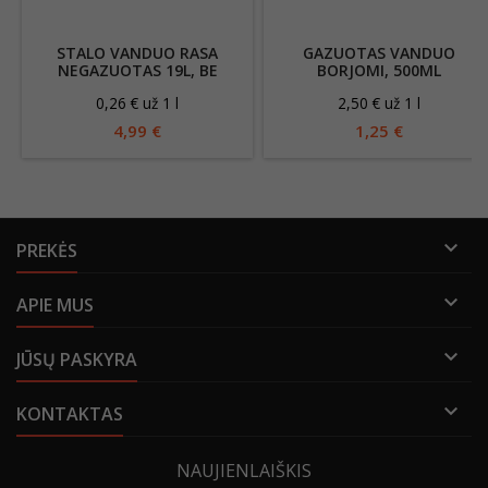
STALO VANDUO RASA
GAZUOTAS VANDUO
NEGAZUOTAS 19L, BE
BORJOMI, 500ML
RANKENĖLĖS
0,26 € už 1 l
2,50 € už 1 l
4,99 €
1,25 €

PREKĖS

APIE MUS

JŪSŲ PASKYRA

KONTAKTAS
NAUJIENLAIŠKIS