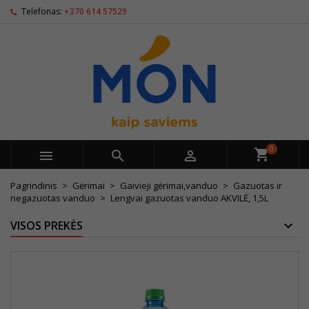
Telefonas:
+370 614 57529
0



Pagrindinis
Gėrimai
Gaivieji gėrimai,vanduo
Gazuotas ir
negazuotas vanduo
Lengvai gazuotas vanduo AKVILĖ, 1,5L
VISOS PREKĖS