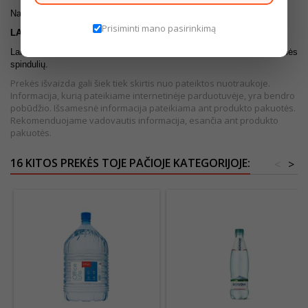
Natūralus mineralinis vanduo, anglies dioksidas.
Prisiminti mano pasirinkimą
LAIKYMO SĄLYGOS
Laikyti (+5÷+25)˚C temperatūroje. Saugoti nuo tiesioginių saulės
spindulių.
Prekės išvaizda gali šiek tiek skirtis nuo pateiktos nuotraukoje.
Informacija, kurią pateikiame internetinėje parduotuvėje, yra bendro
pobūdžio. Išsamesnė informacija pateikiama ant produkto pakuotės.
Rekomenduojame vadovautis informacija, esančia ant produkto
pakuotės.
16 KITOS PREKĖS TOJE PAČIOJE KATEGORIJOJE:
<
>