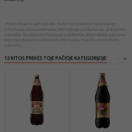
Prekės išvaizda gali šiek tiek skirtis nuo pateiktos nuotraukoje.
Informacija, kurią pateikiame internetinėje parduotuvėje, yra bendro
pobūdžio. Išsamesnė informacija pateikiama ant produkto pakuotės.
Rekomenduojame vadovautis informacija, esančia ant produkto
pakuotės.
13 KITOS PREKĖS TOJE PAČIOJE KATEGORIJOJE:
<
>