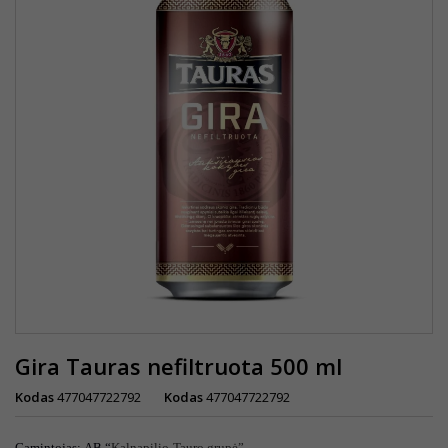
Gira Tauras nefiltruota 500 ml
Kodas
477047722792
Kodas
477047722792
Gamintojas
:
AB “
Kalnapilio-Tauro grupė
”