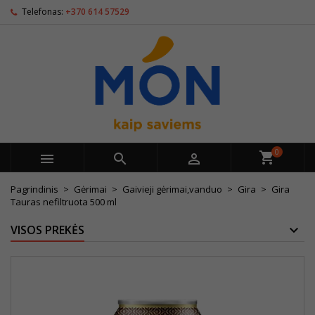
Telefonas:
+370 614 57529
0



Pagrindinis
Gėrimai
Gaivieji gėrimai,vanduo
Gira
Gira
Tauras nefiltruota 500 ml
VISOS PREKĖS