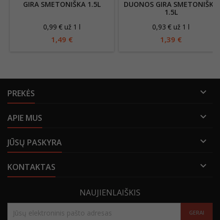
GIRA SMETONIŠKA 1.5L
DUONOS GIRA SMETONIŠKA
1.5L
0,99 € už 1 l
0,93 € už 1 l
1,49 €
1,39 €

PREKĖS

APIE MUS

JŪSŲ PASKYRA

KONTAKTAS
NAUJIENLAIŠKIS