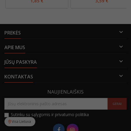
1,85 €
3,59 €

PREKĖS

APIE MUS

JŪSŲ PASKYRA

KONTAKTAS
NAUJIENLAIŠKIS
Sutinku su sąlygomis ir privatumo politika
Visa Lietuva
Facebook
Instagram