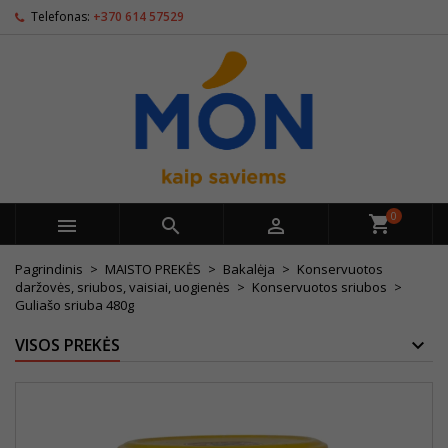
Telefonas:
+370 614 57529
0



Pagrindinis
MAISTO PREKĖS
Bakalėja
Konservuotos
daržovės, sriubos, vaisiai, uogienės
Konservuotos sriubos
Guliašo sriuba 480g
VISOS PREKĖS