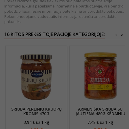
Prekės išvaizda gali šiek tiek skirtis nuo pateiktos nuotraukoje.
Informacija, kurią pateikiame internetinėje parduotuvėje, yra bendro
pobūdžio. Išsamesnė informacija pateikiama ant produkto pakuotės.
Rekomenduojame vadovautis informacija, esančia ant produkto
pakuotės.
16 KITOS PREKĖS TOJE PAČIOJE KATEGORIJOJE:
<
>
SRIUBA PERLINIŲ KRUOPŲ
ARMĖNIŠKA SRIUBA SU
KRONIS 470G
JAUTIENA 480G KĖDAINIŲ
KONSERVAI
3,94 € už 1 kg
7,48 € už 1 kg