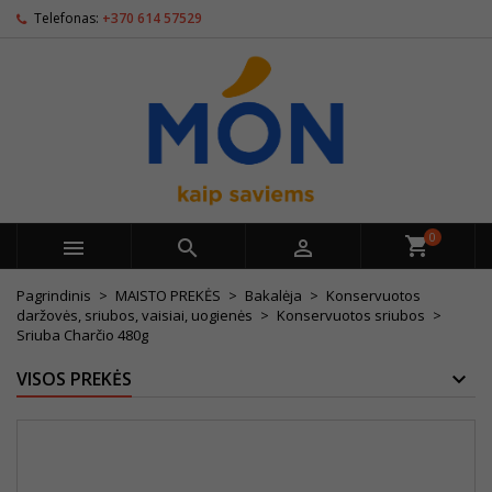
Telefonas:
+370 614 57529
0



Pagrindinis
MAISTO PREKĖS
Bakalėja
Konservuotos
daržovės, sriubos, vaisiai, uogienės
Konservuotos sriubos
Sriuba Charčio 480g
VISOS PREKĖS