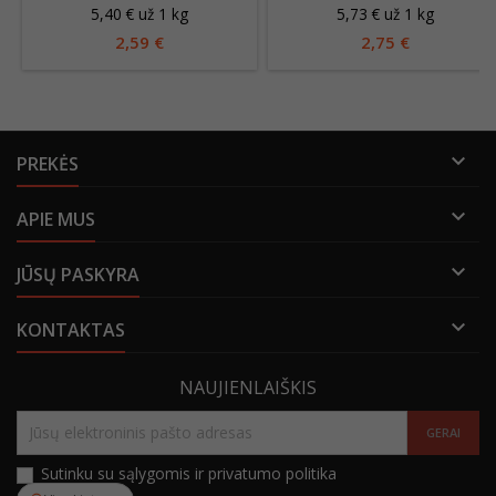
5,40 € už 1 kg
5,73 € už 1 kg
2,59 €
2,75 €

PREKĖS

APIE MUS

JŪSŲ PASKYRA

KONTAKTAS
NAUJIENLAIŠKIS
Sutinku su sąlygomis ir privatumo politika