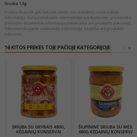
Druska 1,6
g
Prekės išvaizda gali šiek tiek skirtis nuo pateiktos nuotraukoje.
Informacija, kurią pateikiame internetinėje parduotuvėje, yra bendro
pobūdžio. Išsamesnė informacija pateikiama ant produkto pakuotės.
Rekomenduojame vadovautis informacija, esančia ant produkto
pakuotės.
16 KITOS PREKĖS TOJE PAČIOJE KATEGORIJOJE:
<
>
SRIUBA SU GRYBAIS 480G,
ŠIUPININĖ SRIUBA SU MĖSA
KĖDAINIŲ KONSERVAI
480G KĖDAINIŲ KONSERVAI