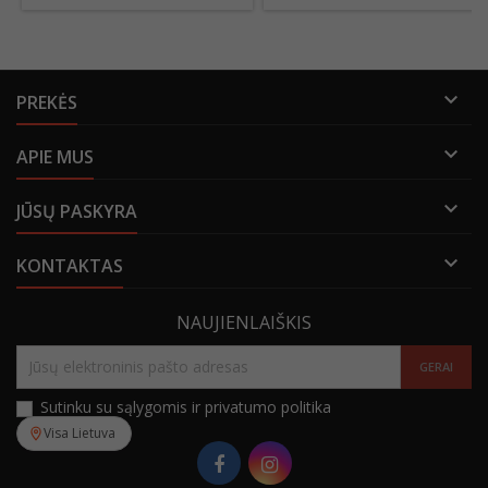

PREKĖS

APIE MUS

JŪSŲ PASKYRA

KONTAKTAS
NAUJIENLAIŠKIS
Sutinku su sąlygomis ir privatumo politika
Visa Lietuva
Facebook
Instagram