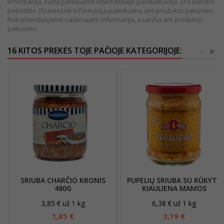
Informacija, kurią pateikiame internetinėje parduotuvėje, yra bendro
pobūdžio. Išsamesnė informacija pateikiama ant produkto pakuotės.
Rekomenduojame vadovautis informacija, esančia ant produkto
pakuotės.
16 KITOS PREKĖS TOJE PAČIOJE KATEGORIJOJE:
<
>
SRIUBA CHARČIO KRONIS
PUPELIŲ SRIUBA SU RŪKYTA
480G
KIAULIENA MAMOS
KONSERVAI , 500G
3,85 € už 1 kg
6,38 € už 1 kg
1,85 €
3,19 €