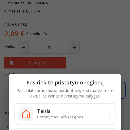
Gamintojas: UAB RIVONA
Kilmės šalis: LIETUVA
4,35 € už 1 kg
2,09 €
Su mokesčiais
Kiekis
Į krepšelį


Turime
Pasirinkite pristatymo regioną
Pasirinkite artimiausią parduotuvę, kad matytumėte
Užsisakę šiandien, pristatysime per
2 darbo dienas
.
aktualias kainas ir pristatymo sąlygas
Telšiai
›
APRAŠYMAS
IŠSAMI PREKĖS INFORMACIJA
Pristatymas Telšių regione
SUDEDAMOSIOS
DALYS:
morkos, bulvės, kopūstai, svogūnai,