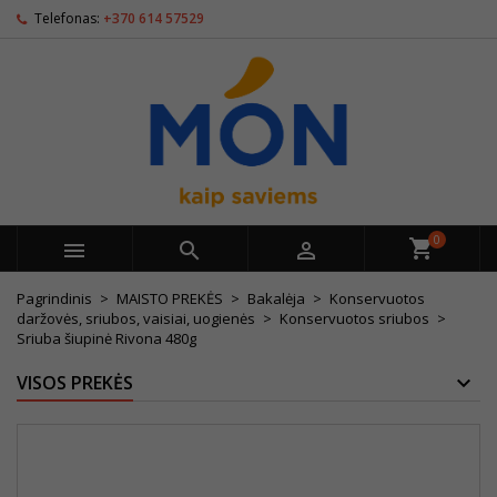
Telefonas:
+370 614 57529
0



Pagrindinis
MAISTO PREKĖS
Bakalėja
Konservuotos
daržovės, sriubos, vaisiai, uogienės
Konservuotos sriubos
Sriuba šiupinė Rivona 480g
VISOS PREKĖS