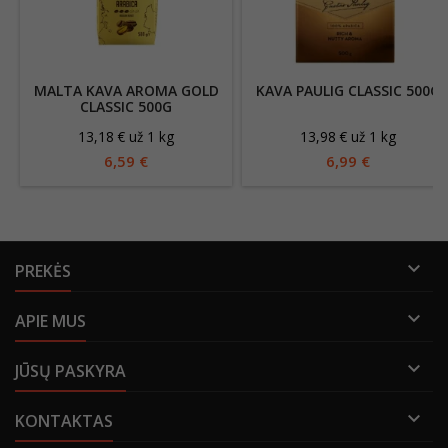
MALTA KAVA AROMA GOLD
KAVA PAULIG CLASSIC 500G
CLASSIC 500G
13,18 € už 1 kg
13,98 € už 1 kg
6,59 €
6,99 €

PREKĖS

APIE MUS

JŪSŲ PASKYRA

KONTAKTAS