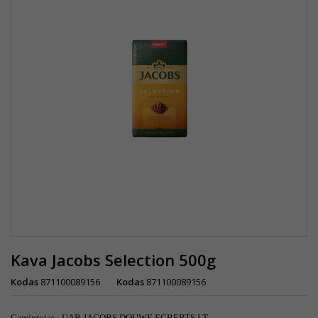
Kava Jacobs Selection 500g
Kodas
871100089156
Kodas
871100089156
Gamintojas
:
UAB JACOBS DOUWE EGBERTS LT