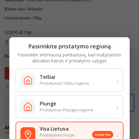
Kilmės šalis:
Vokietija
Grynasis kiekis:
500
g
22,20 € už 1 kg
11,10 €
Su mokesčiais
Pasirinkite pristatymo regioną
Pasirinkite artimiausią parduotuvę, kad matytumėte
Kiekis
aktualias kainas ir pristatymo sąlygas
Į krepšelį

Telšiai
›
Pristatymas Telšių regione

Turime
Užsisakę šiandien, pristatysime per
2 darbo dienas
.
Plungė
›
Pristatymas Plungės regione
APRAŠYMAS
IŠSAMI PREKĖS INFORMACIJA
Visa Lietuva
›
Pristatymas visoje
Esate čia