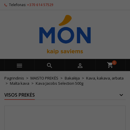
Telefonas:
+370 614 57529
0



Pagrindinis
MAISTO PREKĖS
Bakalėja
Kava, kakava, arbata
Malta kava
Kava Jacobs Selection 500g
VISOS PREKĖS