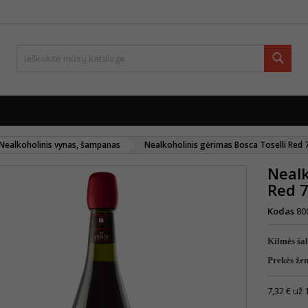
Paie
Nealkoholinis vynas, šampanas
Nealkoholinis gėrimas Bosca Toselli Red 
Nealk
Red 
Kodas
80
Kilmės šal
Prekės že
7,32 € už 1