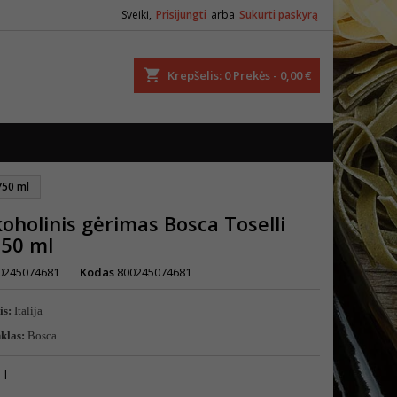
Sveiki,
Prisijungti
arba
Sukurti paskyrą
ška
Krepšelis
0
Prekės -
0,00 €
750 ml
oholinis gėrimas Bosca Toselli
750 ml
0245074681
Kodas
800245074681
is:
Italija
nklas:
Bosca
 l