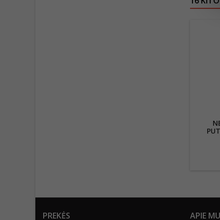
16 KITO
N
PUT
MI
BA
PREKĖS
APIE M