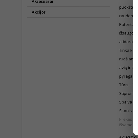
Aksesuarai
puokštė p
Akcijos
raudonųjų
Patentuot
išsaugo b
atidarant 
Tinka kai
ruošiant k
avių ir ožk
pyragaičių
Tūris – 75
Stiprumas
Spalva –
Skonis – 
Prekės išv
Išsamesnė