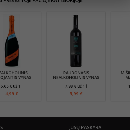
S PREKĖS TOJE PAČIOJE KATEGORIJOJE:
EALKOHOLINIS
RAUDONASIS
MIŠI
OJANTIS VYNAS
NEALKOHOLINIS VYNAS
MA
ONETTO 750 ML
BARONE MONTALTO
6,65 € už 1 l
7,99 € už 1 l
1
LTAS, SAUSAS
PASSIVENTO 750 ML
4,99 €
5,99 €
US
JŪSŲ PASKYRA