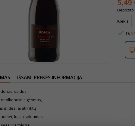
5,49 
Depozito 
Kiekis

Turi
YMAS
IŠSAMI PREKĖS INFORMACIJA
audonas, saldus
 nealkoholinis gėrimas,
iš idealiai atrinktų
tuomet, kai jų saldumas
gumas yra tolygiai
oti. Gėrimo skonio