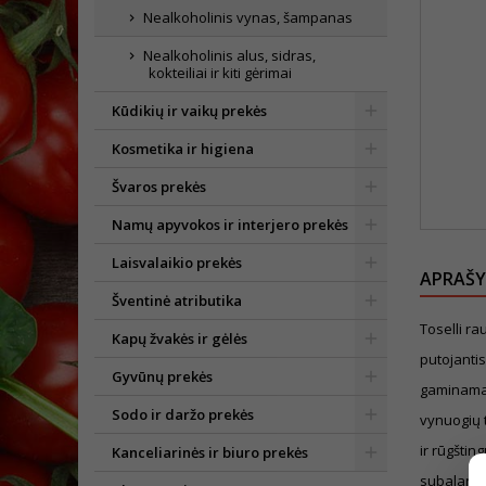
Nealkoholinis vynas, šampanas
Nealkoholinis alus, sidras,
kokteiliai ir kiti gėrimai
Kūdikių ir vaikų prekės
Kosmetika ir higiena
Švaros prekės
Namų apyvokos ir interjero prekės
Laisvalaikio prekės
APRAŠ
Šventinė atributika
Toselli r
Kapų žvakės ir gėlės
putojantis
Gyvūnų prekės
gaminamas 
Sodo ir daržo prekės
vynuogių 
ir rūgštin
Kanceliarinės ir biuro prekės
subalansu