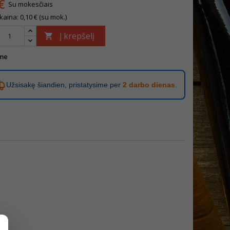
€
Su mokesčiais
kaina: 0,10 € (su mok.)
Į krepšelį

me
Užsisakę šiandien, pristatysime per
2 darbo dienas
.