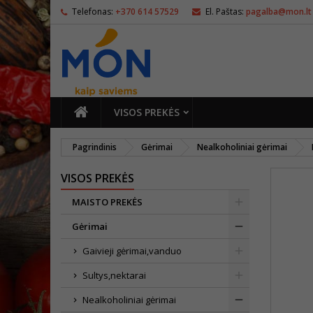
Telefonas:
+370 614 57529
El. Paštas:
pagalba@mon.lt
PAGRINDINIS
VISOS PREKĖS
Pagrindinis
Gėrimai
Nealkoholiniai gėrimai
VISOS PREKĖS
MAISTO PREKĖS
Gėrimai
Gaivieji gėrimai,vanduo
Sultys,nektarai
Nealkoholiniai gėrimai