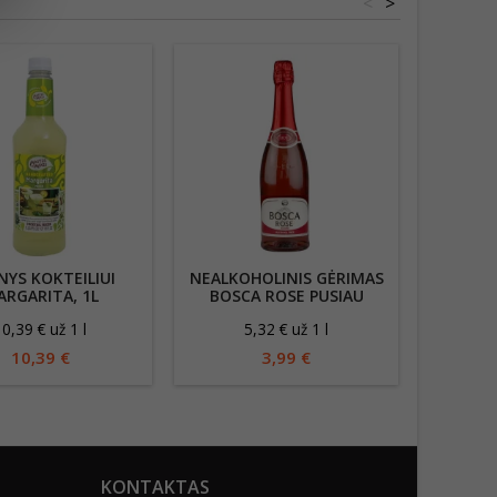
<
>
NYS KOKTEILIUI
NEALKOHOLINIS GĖRIMAS
NEALKOH
RGARITA, 1L
BOSCA ROSE PUSIAU
VYNAS 
SALDUS 750 ML
0,39 € už 1 l
5,32 € už 1 l
8
10,39 €
3,99 €
KONTAKTAS