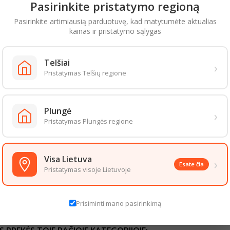
Pasirinkite pristatymo regioną
erpinta visomis
Pasirinkite artimiausią parduotuvę, kad matytumėte aktualias
 vaisių natomis.
kainas ir pristatymo sąlygas
as Multistap kamštelis
urbuliukus, pakartotinai
Telšiai
›
butelį.
Pristatymas Telšių regione
p vienas iš komponentų,
okteilius, prie šviežio
Plungė
›
ų sūrio, fetos,
Pristatymas Plungės regione
 bei džiovintų vaisių.
0 ml
 – < 0,5%
Visa Lietuva
›
Esate čia
Pristatymas visoje Lietuvoje
 rubino raudonumo
saldus
aizda gali šiek tiek skirtis nuo pateiktos nuotraukoje. Informacija, kurią 
Prisiminti mano pasirinkimą
 informacija pateikiama ant produkto pakuotės. Rekomenduojame vadovau