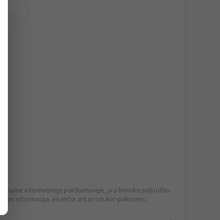
pateikiame internetinėje parduotuvėje, yra bendro pobūdžio.
tis informacija, esančia ant produkto pakuotės.