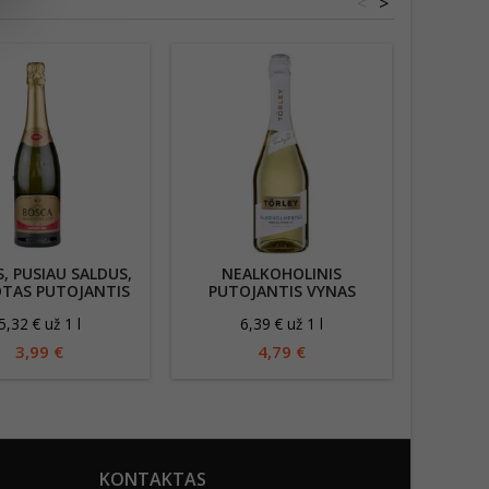
<
>
, PUSIAU SALDUS,
NEALKOHOLINIS
NE
TAS PUTOJANTIS
PUTOJANTIS VYNAS
PUTO
OHOLINIS VYNAS
TORLEY ALKOHOLMENTES
MIO
5,32 € už 1 l
6,39 € už 1 l
6
OSCA 750 ML
0%, 750 ML BALTAS,
BAL
SALDUS
3,99 €
4,79 €
KONTAKTAS