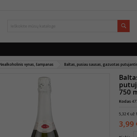
Paie
Nealkoholinis vynas, šampanas
Baltas, pusiau sausas, gazuotas putujanti
Balta
putuj
750 
Kodas
47
5,32 € už 1
3,99 