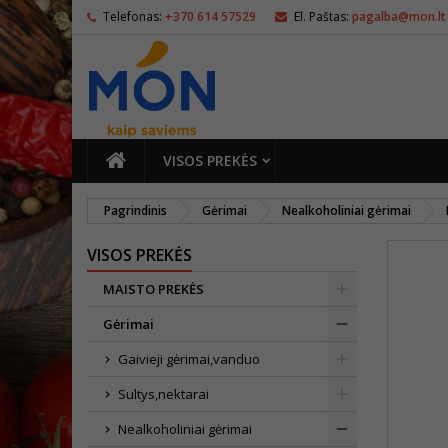
Telefonas:
+370 614 57529
El. Paštas:
pagalba@mon.lt
PAGRINDINIS
VISOS PREKĖS
Pagrindinis
Gėrimai
Nealkoholiniai gėrimai
VISOS PREKĖS
MAISTO PREKĖS
Gėrimai
Gaivieji gėrimai,vanduo
Sultys,nektarai
Nealkoholiniai gėrimai