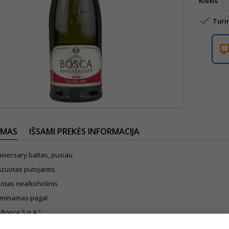
Kiekis

Turi
YMAS
IŠSAMI PREKĖS INFORMACIJA
iversary baltas, pusiau
zuotas putojantis
otas nealkoholinis
aminamas pagal
 „Bosca S.p.A.“
ją iš vynuogių vyno, iš