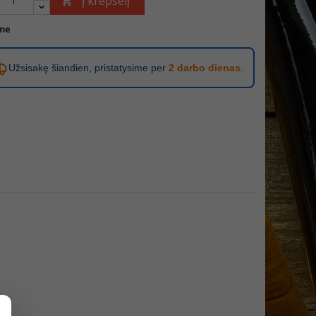
Į krepšelį

me
Užsisakę šiandien, pristatysime per
2 darbo dienas
.