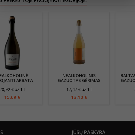
S PREKĖS TOJE PAČIOJE KATEGORIJOJE:
EALKOHOLINĖ
NEALKOHOLINIS
BALTAS
OJANTI ARBATA
GAZUOTAS GĖRIMAS
GAZUO
ZANTE OOLONG
ARENSBAK EFFERVESCENT
NEALK
20,92 € už 1 l
17,47 € už 1 l
GE (0%), 750 ML
0.5%, 750 ML
B
15,69 €
13,10 €
US
JŪSŲ PASKYRA