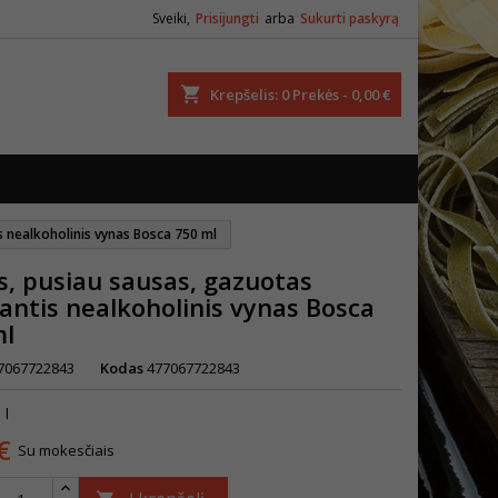
Sveiki,
Prisijungti
arba
Sukurti paskyrą
ška
Krepšelis
0
Prekės -
0,00 €
s nealkoholinis vynas Bosca 750 ml
s, pusiau sausas, gazuotas
antis nealkoholinis vynas Bosca
ml
7067722843
Kodas
477067722843
 l
€
Su mokesčiais