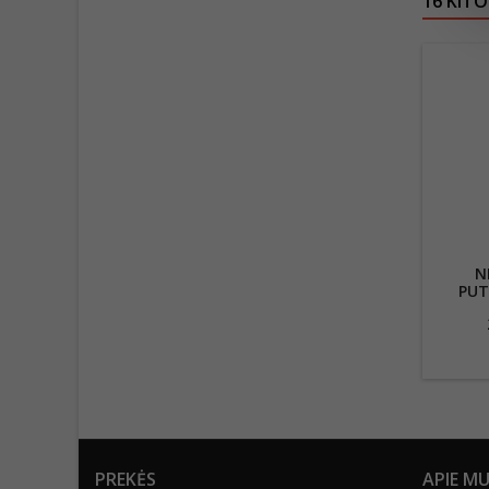
16 KITO
N
PUT
CHA
ORAN
PREKĖS
APIE M