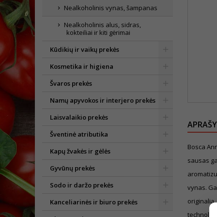
Nealkoholinis vynas, šampanas
Nealkoholinis alus, sidras,
kokteiliai ir kiti gėrimai
Kūdikių ir vaikų prekės
Kosmetika ir higiena
Švaros prekės
Namų apyvokos ir interjero prekės
Laisvalaikio prekės
APRAŠ
Šventinė atributika
Bosca Ann
Kapų žvakės ir gėlės
sausas ga
Gyvūnų prekės
aromatizu
Sodo ir daržo prekės
vynas. G
originalią
Kanceliarinės ir biuro prekės
technologi