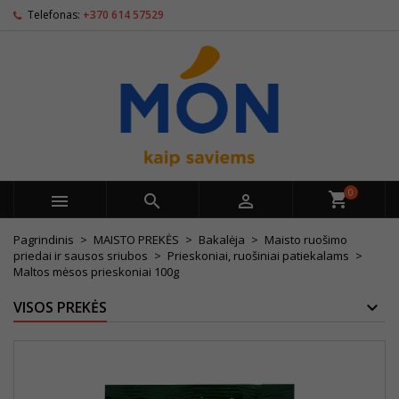
Telefonas:
+370 614 57529
0



Pagrindinis
MAISTO PREKĖS
Bakalėja
Maisto ruošimo
priedai ir sausos sriubos
Prieskoniai, ruošiniai patiekalams
Maltos mėsos prieskoniai 100g
VISOS PREKĖS