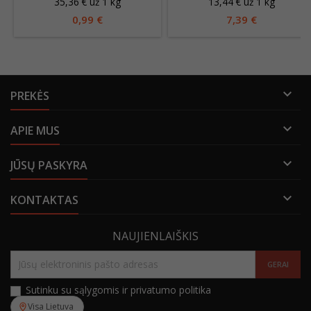
35,36 € už 1 kg
13,44 € už 1 kg
0,99 €
7,39 €

PREKĖS

APIE MUS

JŪSŲ PASKYRA

KONTAKTAS
NAUJIENLAIŠKIS
Sutinku su sąlygomis ir privatumo politika
Visa Lietuva