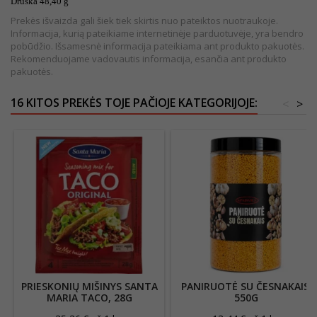
Druska 48,40 g
Prekės išvaizda gali šiek tiek skirtis nuo pateiktos nuotraukoje.
Informacija, kurią pateikiame internetinėje parduotuvėje, yra bendro
pobūdžio. Išsamesnė informacija pateikiama ant produkto pakuotės.
Rekomenduojame vadovautis informacija, esančia ant produkto
pakuotės.
16 KITOS PREKĖS TOJE PAČIOJE KATEGORIJOJE:
<
>
PRIESKONIŲ MIŠINYS SANTA
PANIRUOTĖ SU ČESNAKAIS,
MARIA TACO, 28G
550G