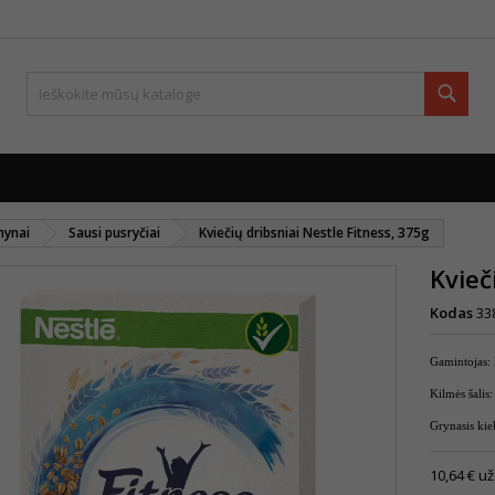
Paie
mynai
Sausi pusryčiai
Kviečių dribsniai Nestle Fitness, 375g
Kvieč
Kodas
33
Gamintojas: 
Kilmės šalis:
Grynasis kie
10,64 € už