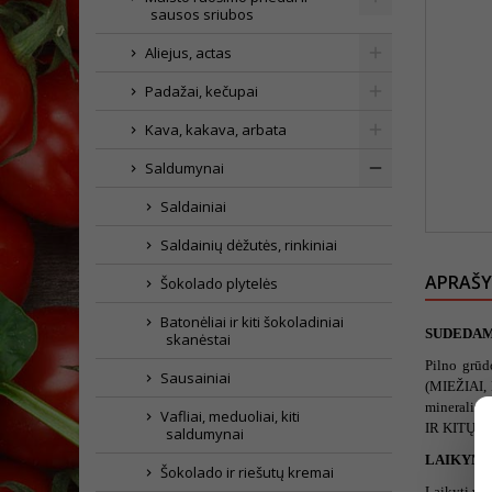
sausos sriubos
Aliejus, actas
Padažai, kečupai
Kava, kakava, arbata
Saldumynai
Saldainiai
Saldainių dėžutės, rinkiniai
APRAŠ
Šokolado plytelės
Batonėliai ir kiti šokoladiniai
SUDEDAM
skanėstai
Pilno grūd
Sausainiai
(MIEŽIAI, M
mineralinė
Vafliai, meduoliai, kiti
IR KITŲ RI
saldumynai
LAIKYMO
Šokolado ir riešutų kremai
Laikyti vės