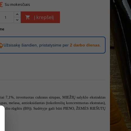
€
Su mokesčiais
Į krepšelį

me
Užsisakę šiandien, pristatysime per
2 darbo dienas
.
ai 7,1%, invertuotas cukraus sirupas, MIEŽIŲ salyklo ekstraktas
pas, melasa, antioksidantas (tokoferolių koncentruotas ekstratas),
 B6, folio rūgštis (B9)). Sudėtyje gali būti PIENO, ŽEMĖS RIEŠUTŲ