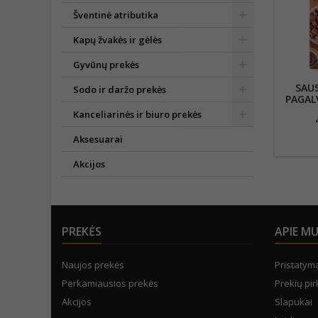
Šventinė atributika
Kapų žvakės ir gėlės
Gyvūnų prekės
SAUS
Sodo ir daržo prekės
PAGAL
RIE
Kanceliarinės ir biuro prekės
Aksesuarai
Akcijos
PREKĖS
APIE M
Naujos prekės
Pristatym
Perkamiausios prekės
Prekių pir
Akcijos
Slapukai