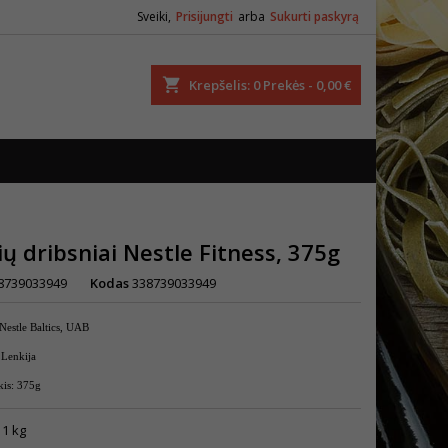
Sveiki,
Prisijungti
arba
Sukurti paskyrą
ška
Krepšelis
0
Prekės -
0,00 €
ių dribsniai Nestle Fitness, 375g
8739033949
Kodas
338739033949
Nestle Baltics, UAB
 Lenkija
kis: 375g
 1 kg