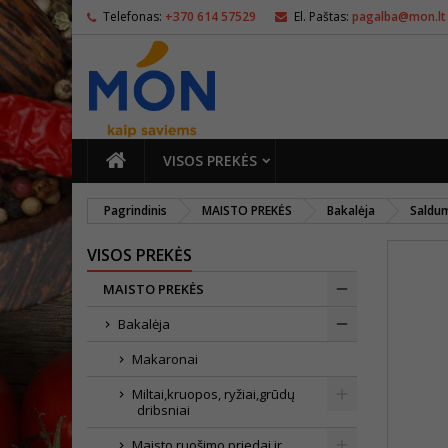
Telefonas:
+370 614 57529
El. Paštas:
pagalba@mon.lt
PAGRINDINIS
VISOS PREKĖS
Pagrindinis
MAISTO PREKĖS
Bakalėja
Saldu
VISOS PREKĖS
MAISTO PREKĖS
Bakalėja
Makaronai
Miltai,kruopos, ryžiai,grūdų
dribsniai
Maisto ruošimo priedai ir