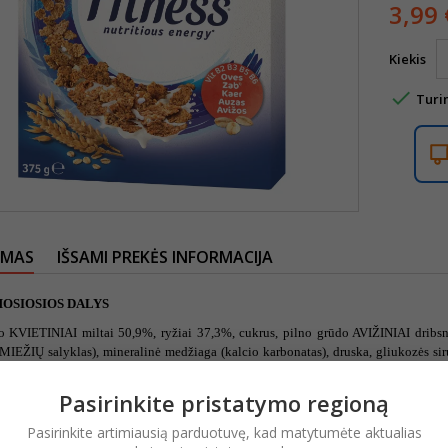
3,99 
Kiekis

Turi
YMAS
IŠSAMI PREKĖS INFORMACIJA
OSIOSIOS DALYS
o KVIETINIAI miltai 50,9%, ryžiai 37,3%, cukrus, pilno grūdo AVIŽINIAI dribsni
IEŽIŲ salyklas), mineralinė medžiaga (kalcio karbonatas), druska, gliukozės siru
 medžiaga (geležis), vitaminai (niacinas (B3), pantoteno rūgštis (B5), vitaminas
EŠUTŲ. % nurodo sudedamosios dalies kiekį visame produkte.
Pasirinkite pristatymo regioną
 SĄLYGOS
Pasirinkite artimiausią parduotuvę, kad matytumėte aktualias
ioje, sausoje vietoje.