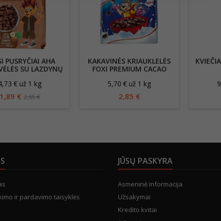
I PUSRYČIAI AHA
KAKAVINĖS KRIAUKLELĖS
KVIEČI
VĖLĖS SU LAZDYNŲ
FOXI PREMIUM CACAO
ŠUTŲ KAKAVINIŲ
SHELLS 500G
4,73 € už 1 kg
5,70 € už 1 kg
9
ĮDARU, 400G
1,89 €
2,85 €
2,65 €
US
JŪSŲ PASKYRA
as
Asmeninė informacija
kimo ir pardavimo taisyklės
Užsakymai
Kredito kvitai