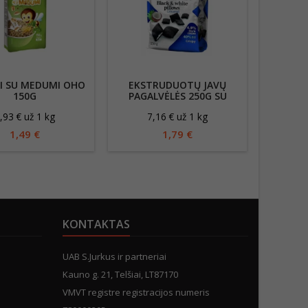
AI SU MEDUMI OHO
EKSTRUDUOTŲ JAVŲ
PROTEI
150G
PAGALVĖLĖS 250G SU
GRŪDO
KOKOSU ĮDARU
Š
,93 € už 1 kg
7,16 € už 1 kg
21
LIO
VYŠ
1,49 €
1,79 €
KONTAKTAS
UAB S.Jurkus ir partneriai
Kauno g. 21, Telšiai, LT87170
VMVT registre registracijos numeris