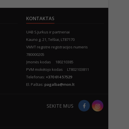
KONTAKTAS
UAB S.Jurkus ir partneriai
Kauno g. 21, Telšiai, LT87170
VMVT registre registracijos numeris
780000205
Įmonės kodas 180210385
PVM mokėtojo kodas LT802103811
Telefonas:
+370 614 57529
El. Paštas:
pagalba@mon.lt
Facebook
Instagram
SEKITE MUS