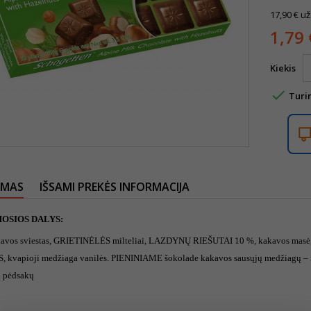
17,90 € už
1,79 
Kiekis

Turi
YMAS
IŠSAMI PREKĖS INFORMACIJA
OSIOS DALYS:
kavos sviestas, GRIETINĖLĖS milteliai, LAZDYNŲ RIEŠUTAI 10 %, kakavos masė, 
 kvapioji medžiaga vanilės. PIENINIAME šokolade kakavos sausųjų medžiagų – ne m
ų pėdsakų