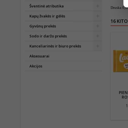
Šventinė atributika
Druska 0,0
Kapų žvakės ir gėlės
16 KITO
Gyvūnų prekės
Sodo ir daržo prekės
Kanceliarinės ir biuro prekės
Aksesuarai
Akcijos
PIEN
RO
PIENIN
1
I
SA