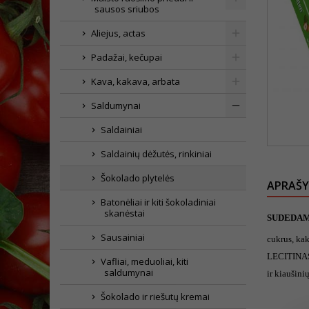
sausos sriubos
Aliejus, actas
Padažai, kečupai
Kava, kakava, arbata
Saldumynai
Saldainiai
Saldainių dėžutės, rinkiniai
Šokolado plytelės
APRAŠ
Batonėliai ir kiti šokoladiniai
skanėstai
SUDEDAM
Sausainiai
cukrus, ka
LECITINAS,
Vafliai, meduoliai, kiti
saldumynai
ir kiaušini
Šokolado ir riešutų kremai