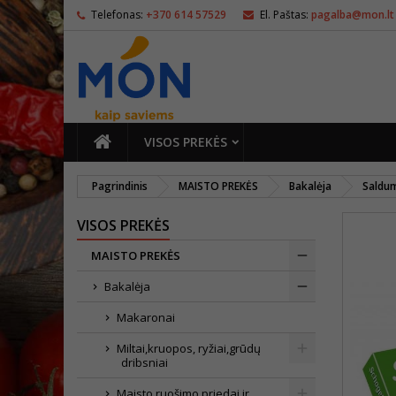
Telefonas:
+370 614 57529
El. Paštas:
pagalba@mon.lt
PAGRINDINIS
VISOS PREKĖS
Pagrindinis
MAISTO PREKĖS
Bakalėja
Saldu
VISOS PREKĖS
MAISTO PREKĖS
Bakalėja
Makaronai
Miltai,kruopos, ryžiai,grūdų
dribsniai
Maisto ruošimo priedai ir