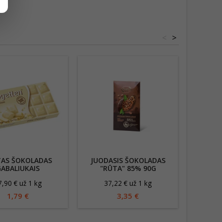
<
>
TAS ŠOKOLADAS
JUODASIS ŠOKOLADAS
JUODA
ABALIUKAIS
"RŪTA" 85% 90G
LAIM
OGETTEN, 100G
RI
7,90 € už 1 kg
37,22 € už 1 kg
20
1,79 €
3,35 €