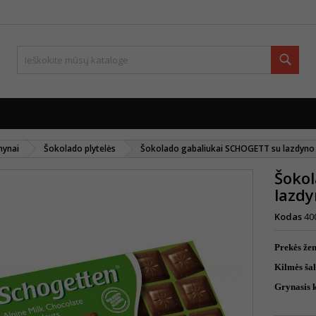
Paie
mynai
Šokolado plytelės
Šokolado gabaliukai SCHOGETT su lazdyno r
Šoko
lazdy
Kodas
40
Prekės že
Kilmės šal
Grynasis k