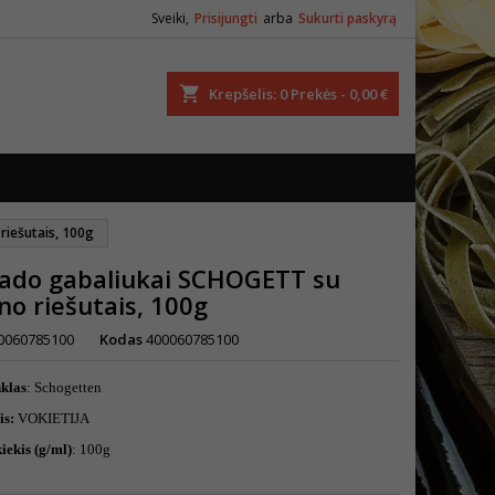
Sveiki,
Prisijungti
arba
Sukurti paskyrą
ška
Krepšelis
0
Prekės -
0,00 €
iešutais, 100g
lado gabaliukai SCHOGETT su
no riešutais, 100g
0060785100
Kodas
400060785100
nklas
: Schogetten
is:
VOKIETIJA
iekis (g/ml)
: 100g