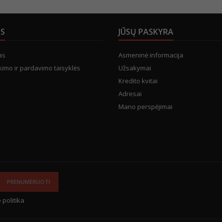
US
JŪSŲ PASKYRA
as
Asmeninė informacija
kimo ir pardavimo taisyklės
Užsakymai
Kredito kvitai
Adresai
Mano perspėjimai
 politika