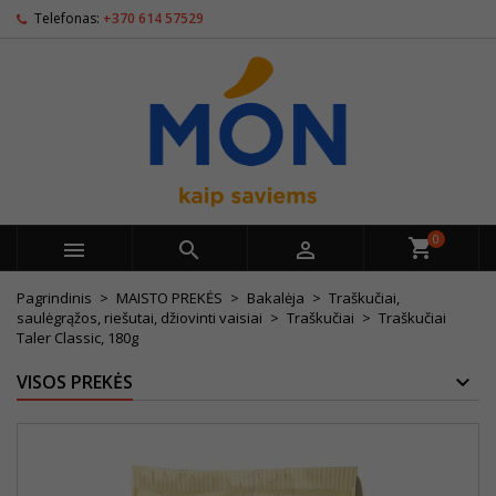
Telefonas:
+370 614 57529
0



Pagrindinis
MAISTO PREKĖS
Bakalėja
Traškučiai,
saulėgrąžos, riešutai, džiovinti vaisiai
Traškučiai
Traškučiai
Taler Classic, 180g
VISOS PREKĖS