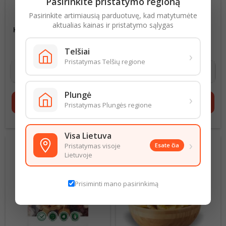
Pasirinkite pristatymo regioną
Pasirinkite artimiausią parduotuvę, kad matytumėte
DŽIOVINTI IMBIERO
RAZINOS SULTANA 200G
aktualias kainas ir pristatymo sąlygas
KUBELIAI, 100G CUKRUOTI
16,90 € už 1 kg
Kaina
8,95 € už 1 kg
Kaina
Telšiai
›
1,69 €
1,79 €
Pristatymas Telšių regione
Plungė
›
shopping_cart
Į krepšelį
shopping_cart
Į krepšelį
Pristatymas Plungės regione
Visa Lietuva
›
Pristatymas visoje
Esate čia
Lietuvoje
Prisiminti mano pasirinkimą