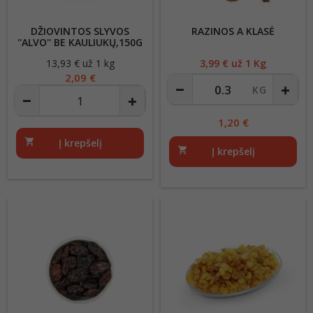
DŽIOVINTOS SLYVOS
RAZINOS A KLASĖ
''ALVO'' BE KAULIUKŲ,150G
13,93 € už 1 kg
Kaina
3,99
€ už 1 Kg
Kaina
2,09 €
1,20
€
shopping_cart
Į krepšelį
shopping_cart
Į krepšelį