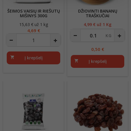
ŠEIMOS VAISIŲ IR RIEŠUTŲ
DŽIOVINTI BANANŲ
MIŠINYS 300G
TRAŠKUČIAI
15,63 € už 1 kg
Kaina
4,99
€ už 1 Kg
Kaina
4,69 €
0,50
€
shopping_cart
Į krepšelį
shopping_cart
Į krepšelį