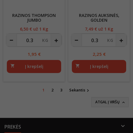
RAZINOS THOMPSON
RAZINOS AUKSINĖS,
JUMBO
GOLDEN
6,50
€ už 1 Kg
Kaina
7,49
€ už 1 Kg
Kaina
1,95
€
2,25
€
shopping_cart
Į krepšelį
shopping_cart
Į krepšelį
1
2
3
Sekantis

ATGAL Į VIRŠŲ


PREKĖS