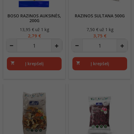
BOSO RAZINOS AUKSINĖS,
RAZINOS SULTANA 500G
200G
13,95 € už 1 kg
Kaina
7,50 € už 1 kg
Kaina
2,79 €
3,75 €
shopping_cart
Į krepšelį
shopping_cart
Į krepšelį