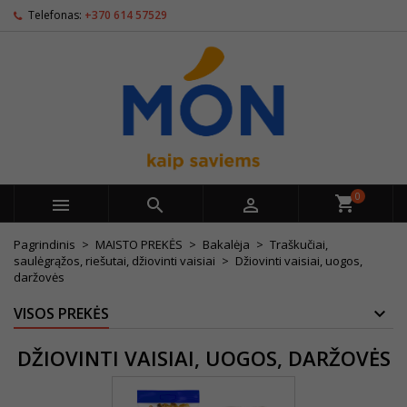
Telefonas:
+370 614 57529
0



Pagrindinis
MAISTO PREKĖS
Bakalėja
Traškučiai,
saulėgrąžos, riešutai, džiovinti vaisiai
Džiovinti vaisiai, uogos,
daržovės
VISOS PREKĖS
DŽIOVINTI VAISIAI, UOGOS, DARŽOVĖS