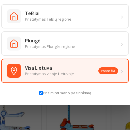
Telšiai
›
Pristatymas Telšių regione
INĖ RIEDLENTĖ
PLASTIKINIS ŠALMAS SU
PLAST
Plungė
›
76*19CM
APSAUGOMIS VAIKIŠKAS
APSAU
Pristatymas Plungės regione
Kaina
12,00 €
Kaina
13,00 €
Į krepšelį
Į krepšelį
shopping_cart
shopping_cart
Visa Lietuva
›
Esate čia
Pristatymas visoje Lietuvoje
Prisiminti mano pasirinkimą