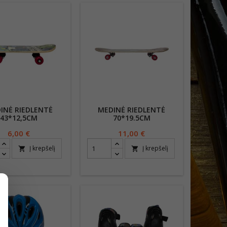
INĖ RIEDLENTĖ
MEDINĖ RIEDLENTĖ
43*12,5CM
70*19.5CM
Kaina
6,00 €
Kaina
11,00 €
Į krepšelį
Į krepšelį
shopping_cart
shopping_cart