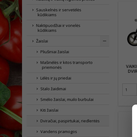
Sauskelnės ir servetėlės
kūdikiams
Naktipuodžiai ir vonelės
kūdikiams
Žaislai
Pliušiniai žaislai
Mašinėlės ir kitos transporto
VAIK
priemonės
DVI
Lėlės ir jų priedai
Stalo žaidimai
Smėlio žaislai, muilo burbulai
Kiti žaislai
Dviračiai, paspirtukai, riedlentės
Vandens pramogos