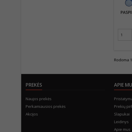
PASP
Rodoma 1-1
PREKĖS
APIE M
Naujos prekės
Pristatym
Perkamiausios prekės
Prekių pir
Akcijos
Slapukai
Leidinys
Apie mus