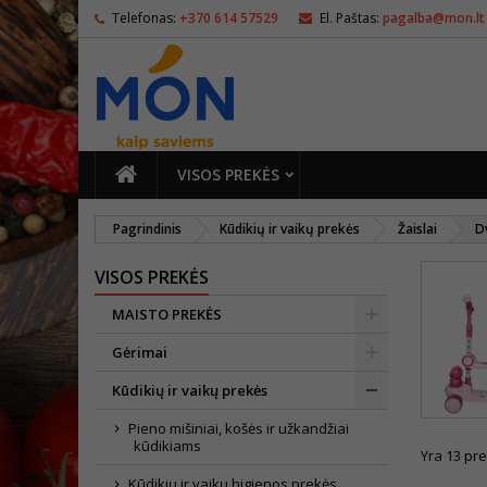
Telefonas:
+370 614 57529
El. Paštas:
pagalba@mon.lt
PAGRINDINIS
VISOS PREKĖS
Pagrindinis
Kūdikių ir vaikų prekės
Žaislai
Dv
VISOS PREKĖS
MAISTO PREKĖS
Gėrimai
Kūdikių ir vaikų prekės
Pieno mišiniai, košės ir užkandžiai
kūdikiams
Yra 13 pre
Kūdikių ir vaikų higienos prekės