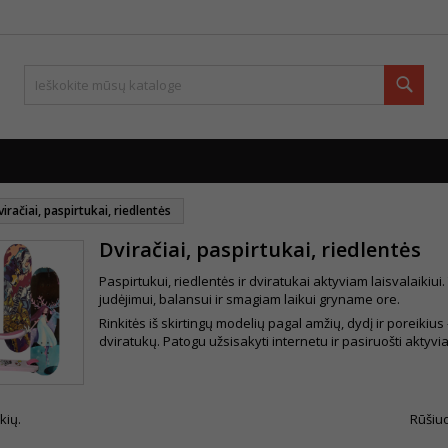
Paie
iračiai, paspirtukai, riedlentės
Dviračiai, paspirtukai, riedlentės
Paspirtukui, riedlentės ir dviratukai aktyviam laisvalaikiu
judėjimui, balansui ir smagiam laikui gryname ore.
Rinkitės iš skirtingų modelių pagal amžių, dydį ir poreikiu
dviratukų. Patogu užsisakyti internetu ir pasiruošti aktyv
kių.
Rūšiuo