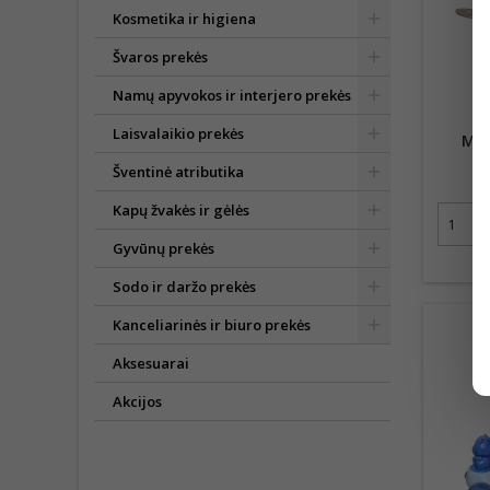
Kosmetika ir higiena
Švaros prekės
Namų apyvokos ir interjero prekės
Laisvalaikio prekės
MED
Šventinė atributika
Kapų žvakės ir gėlės
Gyvūnų prekės
Sodo ir daržo prekės
Kanceliarinės ir biuro prekės
Aksesuarai
Akcijos