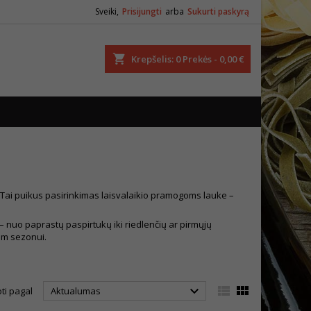
Sveiki,
Prisijungti
arba
Sukurti paskyrą
ška
Krepšelis
0
Prekės -
0,00 €
i. Tai puikus pasirinkimas laisvalaikio pramogoms lauke –
s – nuo paprastų paspirtukų iki riedlenčių ar pirmųjų
iam sezonui.



ti pagal
Aktualumas