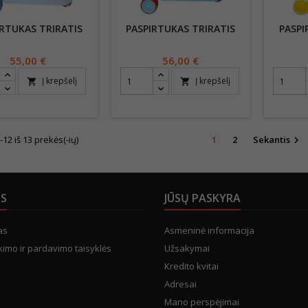
IRTUKAS TRIRATIS
PASPIRTUKAS TRIRATIS
PASPI
Kaina
55,00 €
Kaina
56,00 €
Į krepšelį
Į krepšelį
shopping_cart
shopping_cart
2 iš 13 prekės(-ių)
1
2
Sekantis

US
JŪSŲ PASKYRA
as
Asmeninė informacija
kimo ir pardavimo taisyklės
Užsakymai
Kredito kvitai
Adresai
Mano perspėjimai