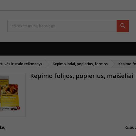
Paie
rtuvės ir stalo reikmenys
Kepimo indai, popierius, formos
Kepimo fol
Kepimo folijos, popierius, maišeliai 
kių.
Rūšiuo