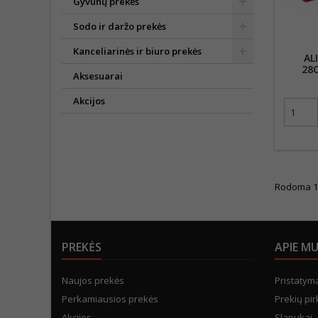
Gyvūnų prekės
Sodo ir daržo prekės
Kanceliarinės ir biuro prekės
AL
28
Aksesuarai
Akcijos
Rodoma 1-1
PREKĖS
APIE M
Naujos prekės
Pristatym
Perkamiausios prekės
Prekių pir
Akcijos
Slapukai