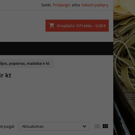
Sveiki,
Prisijungti
arba
Sukurti paskyrą
ška
Krepšelis
0
Prekės -
0,00 €
ijos, popierius, maišeliai ir kt
ir kt



ti pagal
Aktualumas