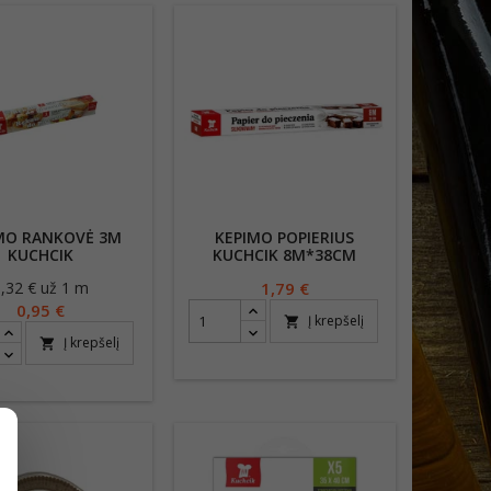
MO RANKOVĖ 3M
KEPIMO POPIERIUS
KUCHCIK
KUCHCIK 8M*38CM
0,32 € už 1 m
Kaina
Kaina
1,79 €
0,95 €
Į krepšelį
shopping_cart
Į krepšelį
shopping_cart