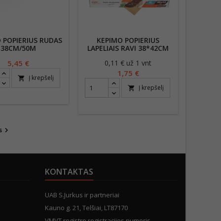
 POPIERIUS RUDAS
KEPIMO POPIERIUS
38CM/50M
LAPELIAIS RAVI 38*42CM
16 LAPŲ
Kaina
5,45 €
0,11 € už 1 vnt
Kaina
1,75 €
Į krepšelį
shopping_cart
Į krepšelį
shopping_cart
s

KONTAKTAS
UAB S.Jurkus ir partneriai
Kauno g. 21, Telšiai, LT87170
VMVT registre registracijos numeris