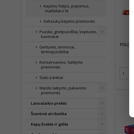
Kepimo folijos, popierius,
maišeliai ir kt
Keksiukų kepimo priemonės
Puodai, greitpuodžiai, keptuvės,
kavinukai
FOLIJA
Gertuvės, termosai,
termopuodeliai
Konservavimo, šaldymo
priemonės
Stalo įrankiai
Maisto laikymo, pakavimo
priemonės
Laisvalaikio prekės
Šventinė atributika
Kapų žvakės ir gėlės