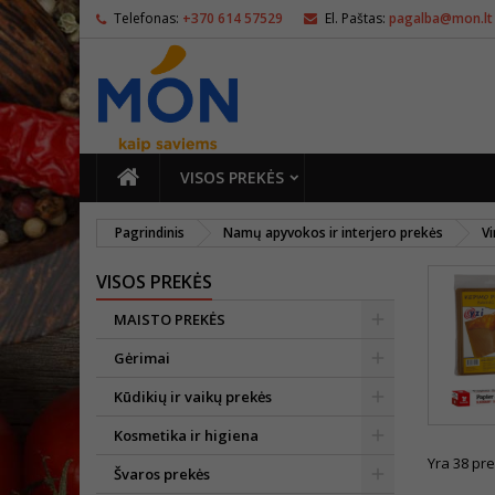
Telefonas:
+370 614 57529
El. Paštas:
pagalba@mon.lt
PAGRINDINIS
VISOS PREKĖS
Pagrindinis
Namų apyvokos ir interjero prekės
Vi
VISOS PREKĖS
MAISTO PREKĖS
Gėrimai
Kūdikių ir vaikų prekės
Kosmetika ir higiena
Yra 38 pre
Švaros prekės