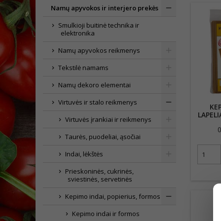
Namų apyvokos ir interjero prekės
Smulkioji buitinė technika ir
elektronika
Namų apyvokos reikmenys
Tekstilė namams
Namų dekoro elementai
Virtuvės ir stalo reikmenys
KE
LAPELI
Virtuvės įrankiai ir reikmenys
0
Taurės, puodeliai, ąsočiai
Indai, lėkštės
Prieskoninės, cukrinės,
sviestinės, servetinės
Kepimo indai, popierius, formos
Kepimo indai ir formos