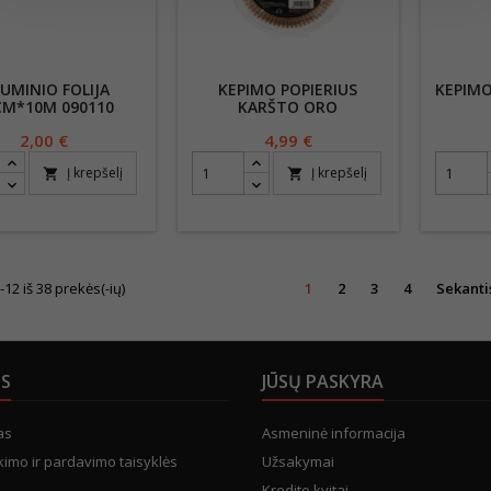
IUMINIO FOLIJA
KEPIMO POPIERIUS
KEPIMO
CM*10M 090110
KARŠTO ORO
GRUZDINTUVĖMS 50VNT
Kaina
2,00 €
Kaina
4,99 €
SAANA 627971
Į krepšelį
Į krepšelį
shopping_cart
shopping_cart
2 iš 38 prekės(-ių)
1
2
3
4
Sekanti
US
JŪSŲ PASKYRA
as
Asmeninė informacija
kimo ir pardavimo taisyklės
Užsakymai
Kredito kvitai