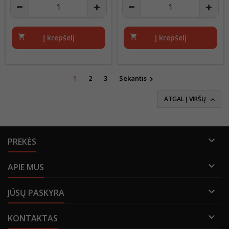
shopping_cart
Į krepšelį
shopping_cart
Į krepšelį
1
2
3
Sekantis

ATGAL Į VIRŠŲ


PREKĖS

APIE MUS

JŪSŲ PASKYRA

KONTAKTAS