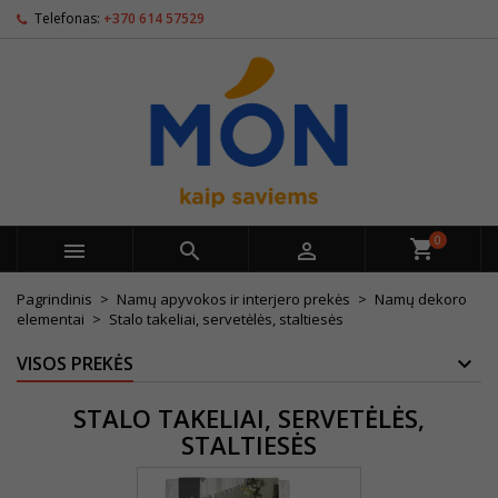
Telefonas:
+370 614 57529
0



Pagrindinis
Namų apyvokos ir interjero prekės
Namų dekoro
elementai
Stalo takeliai, servetėlės, staltiesės
VISOS PREKĖS
STALO TAKELIAI, SERVETĖLĖS,
STALTIESĖS