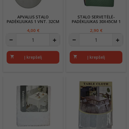
APVALUS STALO
STALO SERVETĖLĖ-
PADĖKLIUKAS 1 VNT. 32CM
PADĖKLIUKAS 30X45CM 1
VNT.
Kaina
4,00 €
Kaina
2,90 €
shopping_cart
Į krepšelį
shopping_cart
Į krepšelį