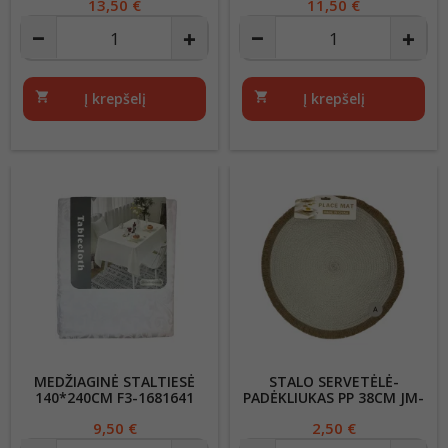
Kaina
13,50 €
Kaina
11,50 €
shopping_cart
Į krepšelį
shopping_cart
Į krepšelį
MEDŽIAGINĖ STALTIESĖ
STALO SERVETĖLĖ-
140*240CM F3-1681641
PADĖKLIUKAS PP 38CM JM-
105-2
Kaina
9,50 €
Kaina
2,50 €