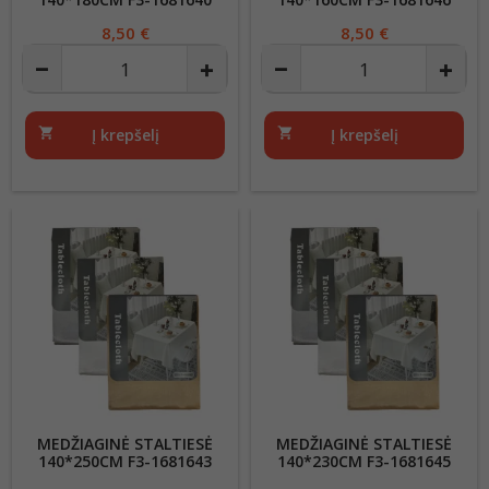
Kaina
8,50 €
Kaina
8,50 €
shopping_cart
Į krepšelį
shopping_cart
Į krepšelį
MEDŽIAGINĖ STALTIESĖ
MEDŽIAGINĖ STALTIESĖ
140*250CM F3-1681643
140*230CM F3-1681645