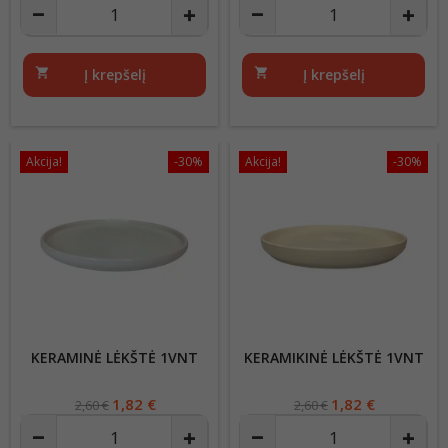
price
price
shopping_cart
Į krepšelį
shopping_cart
Į krepšelį
Akcija!
-30%
Akcija!
-30%
KERAMINĖ LĖKŠTĖ 1VNT
KERAMIKINĖ LĖKŠTĖ 1VNT
Regular
Kaina
1,82 €
Regular
Kaina
1,82 €
2,60 €
2,60 €
price
price