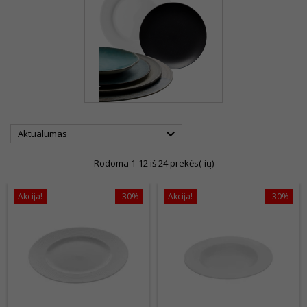

Aktualumas
Rodoma 1-12 iš 24 prekės(-ių)
Akcija!
-30%
Akcija!
-30%