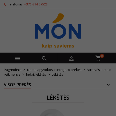
Telefonas:
+370 614 57529
0



Pagrindinis
Namų apyvokos ir interjero prekės
Virtuvės ir stalo
reikmenys
Indai, lėkštės
Lėkštės
VISOS PREKĖS
LĖKŠTĖS