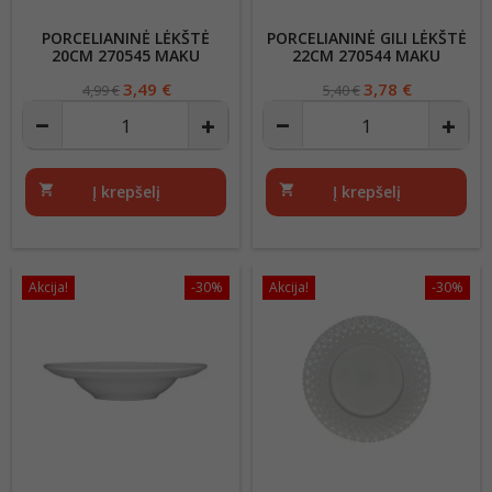
PORCELIANINĖ LĖKŠTĖ
PORCELIANINĖ GILI LĖKŠTĖ
20CM 270545 MAKU
22CM 270544 MAKU
Regular
Kaina
3,49 €
Regular
Kaina
3,78 €
4,99 €
5,40 €
price
price
shopping_cart
Į krepšelį
shopping_cart
Į krepšelį
Akcija!
-30%
Akcija!
-30%