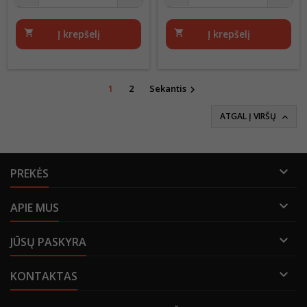
shopping_cart
Į krepšelį
shopping_cart
Į krepšelį
1
2
Sekantis

ATGAL Į VIRŠŲ


PREKĖS

APIE MUS

JŪSŲ PASKYRA

KONTAKTAS