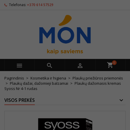
Telefonas:
+370 614 57529
0



Pagrindinis
Kosmetika ir higiena
Plaukų priežiūros priemonės
Plaukų dažai, dažomieji balzamai
Plaukų dažomasis kremas
Syoss Nr 4-1 rudas
VISOS PREKĖS