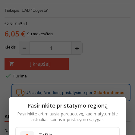
Tiekėjas: UAB "Eugesta“
52,61 € už 1 l
6,05 €
Su mokesčiais
Kiekis
Į krepšelį


Turime
Užsisakę šiandien, pristatysime per
2 darbo dienas
.
Pasirinkite pristatymo regioną
Pasirinkite artimiausią parduotuvę, kad matytumėte
APRAŠYMAS
IŠSAMI PREKĖS INFORMACIJA
aktualias kainas ir pristatymo sąlygas
Dažomieji pigmentai prasiskverbia giliai į plauko struktūrą - IKI 10