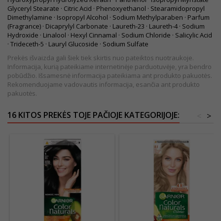
Glyceryl Stearate · Citric Acid · Phenoxyethanol · Stearamidopropyl
Dimethylamine · Isopropyl Alcohol · Sodium Methylparaben · Parfum
(Fragrance) · Dicaprylyl Carbonate · Laureth-23 · Laureth-4 · Sodium
Hydroxide · Linalool · Hexyl Cinnamal · Sodium Chloride · Salicylic Acid
· Trideceth-5 · Lauryl Glucoside · Sodium Sulfate
Prekės išvaizda gali šiek tiek skirtis nuo pateiktos nuotraukoje.
Informacija, kurią pateikiame internetinėje parduotuvėje, yra bendro
pobūdžio. Išsamesnė informacija pateikiama ant produkto pakuotės.
Rekomenduojame vadovautis informacija, esančia ant produkto
pakuotės.
16 KITOS PREKĖS TOJE PAČIOJE KATEGORIJOJE:
<
>