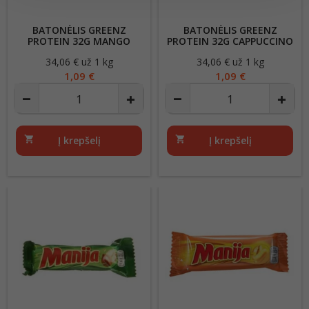
BATONĖLIS GREENZ
BATONĖLIS GREENZ
PROTEIN 32G MANGO
PROTEIN 32G CAPPUCCINO
34,06 € už 1 kg
Kaina
34,06 € už 1 kg
Kaina
1,09 €
1,09 €
shopping_cart
Į krepšelį
shopping_cart
Į krepšelį