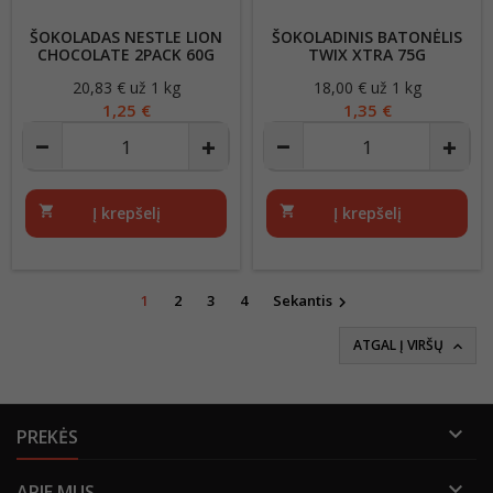
ŠOKOLADAS NESTLE LION
ŠOKOLADINIS BATONĖLIS
CHOCOLATE 2PACK 60G
TWIX XTRA 75G
20,83 € už 1 kg
Kaina
18,00 € už 1 kg
Kaina
1,25 €
1,35 €
shopping_cart
Į krepšelį
shopping_cart
Į krepšelį
1
2
3
4
Sekantis

ATGAL Į VIRŠŲ


PREKĖS

APIE MUS