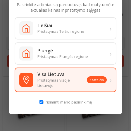
Pasirinkite artimiausią parduotuvę, kad matytumėte
aktualias kainas ir pristatymo sąlygas
ŠOKOLADAS NESTLE KIT
ŠOKOLADINIS BATONĖLIS
KAT CHUNKY, 40G
PUPA 30G
Telšiai
›
28,75 € už 1 kg
Kaina
9,67 € už 1 kg
Kaina
Pristatymas Telšių regione
1,15 €
0,29 €
Plungė
›
Pristatymas Plungės regione
shopping_cart
Į krepšelį
shopping_cart
Į krepšelį
Visa Lietuva
›
Pristatymas visoje
Esate čia
Lietuvoje
Prisiminti mano pasirinkimą