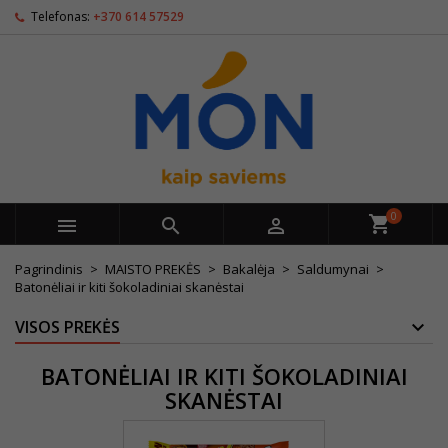
Telefonas:
+370 614 57529
0



Pagrindinis
MAISTO PREKĖS
Bakalėja
Saldumynai
Batonėliai ir kiti šokoladiniai skanėstai
VISOS PREKĖS
BATONĖLIAI IR KITI ŠOKOLADINIAI
SKANĖSTAI