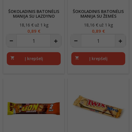
ŠOKOLADINIS BATONĖLIS
ŠOKOLADINIS BATONĖLIS
MANIJA SU LAZDYNO
MANIJA SU ŽEMĖS
RIEŠUTAIS, 49G
RIEŠUTAIS, 49G
18,16 € už 1 kg
Kaina
18,16 € už 1 kg
Kaina
0,89 €
0,89 €
shopping_cart
Į krepšelį
shopping_cart
Į krepšelį