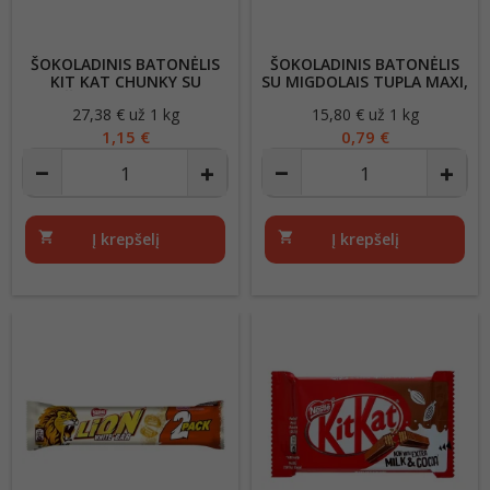
ŠOKOLADINIS BATONĖLIS
ŠOKOLADINIS BATONĖLIS
KIT KAT CHUNKY SU
SU MIGDOLAIS TUPLA MAXI,
RIEŠUTŲ SVIESTU, 42G
50G
27,38 € už 1 kg
Kaina
15,80 € už 1 kg
Kaina
1,15 €
0,79 €
shopping_cart
Į krepšelį
shopping_cart
Į krepšelį