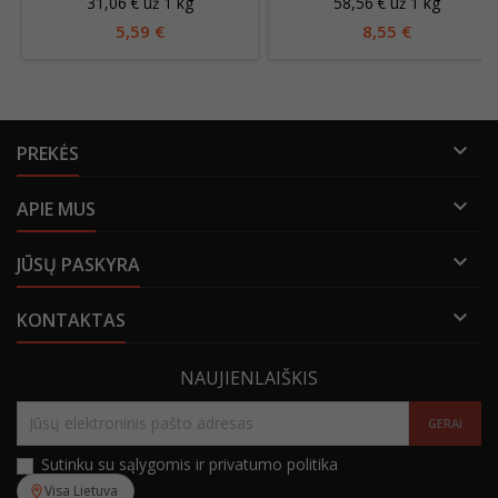
31,06 € už 1 kg
58,56 € už 1 kg
5,59 €
8,55 €

PREKĖS

APIE MUS

JŪSŲ PASKYRA

KONTAKTAS
NAUJIENLAIŠKIS
Sutinku su sąlygomis ir privatumo politika
Visa Lietuva