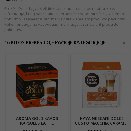
Druska 0,7g
Prekės išvaizda gali šiek tiek skirtis nuo pateiktos nuotraukoje.
Informacija, kurią pateikiame internetinėje parduotuvėje, yra bendro
pobūdžio. Išsamesnė informacija pateikiama ant produkto pakuotės.
Rekomenduojame vadovautis informacija, esančia ant produkto
pakuotės.
16 KITOS PREKĖS TOJE PAČIOJE KATEGORIJOJE:
<
>
AROMA GOLD KAVOS
KAVA NESCAFE DOLCE
KAPSULĖS LATTE
GUSTO MACCHIA CARAMEL
MACHIATTO CARAMEL180G
145.6G