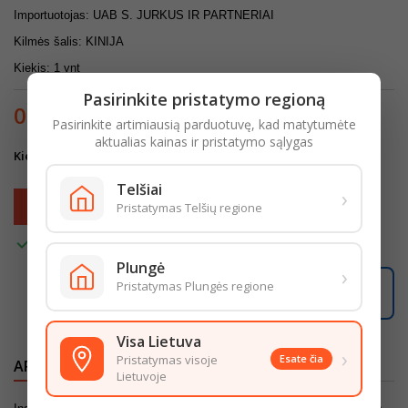
Importuotojas: UAB S. JURKUS IR PARTNERIAI
Kilmės šalis: KINIJA
Kiekis: 1 vnt
Pasirinkite pristatymo regioną
0,80 €
Su mokesčiais
Pasirinkite artimiausią parduotuvę, kad matytumėte
aktualias kainas ir pristatymo sąlygas
Kiekis
Telšiai
›
Į krepšelį

Pristatymas Telšių regione

Turime
Plungė
›
Pristatymas Plungės regione
Užsisakę šiandien, pristatysime per
2 darbo dienas
.
Visa Lietuva
›
Pristatymas visoje
Esate čia
APRAŠYMAS
IŠSAMI PREKĖS INFORMACIJA
Lietuvoje