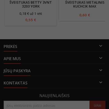
ŠVEISTUKAS BETTY 3VNT
ŠVEISTUKAS METALINIS
3203 YORK
KUCHCIK MAX
0,18 € už 1 vnt
0,60 €
0,55 €

PREKĖS

APIE MUS

JŪSŲ PASKYRA

KONTAKTAS
NAUJIENLAIŠKIS