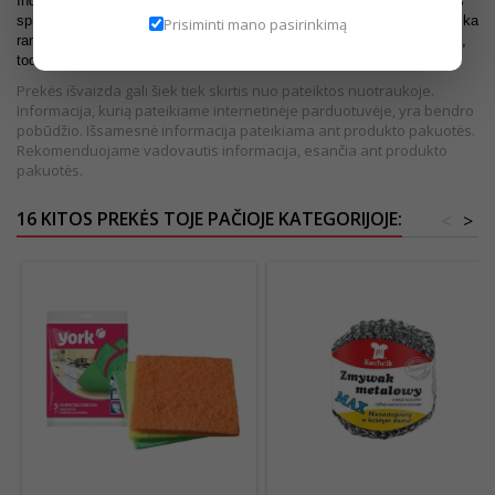
Indų plovimo kempinėlė su plastikine rankena – patogus ir higieniškas
sprendimas kasdieniam indų bei virtuvės paviršių valymui. Ergonomiška
Prisiminti mano pasirinkimą
rankena padeda išvengti tiesioginio kontakto su vandeniu ir plovikliais,
todėl rankos išlieka švaresnės ir sausesnės.
Prekės išvaizda gali šiek tiek skirtis nuo pateiktos nuotraukoje.
Informacija, kurią pateikiame internetinėje parduotuvėje, yra bendro
pobūdžio. Išsamesnė informacija pateikiama ant produkto pakuotės.
Rekomenduojame vadovautis informacija, esančia ant produkto
pakuotės.
16 KITOS PREKĖS TOJE PAČIOJE KATEGORIJOJE:
<
>