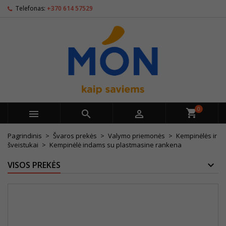
Telefonas:
+370 614 57529
0



Pagrindinis
Švaros prekės
Valymo priemonės
Kempinėlės ir
šveistukai
Kempinėlė indams su plastmasine rankena
VISOS PREKĖS