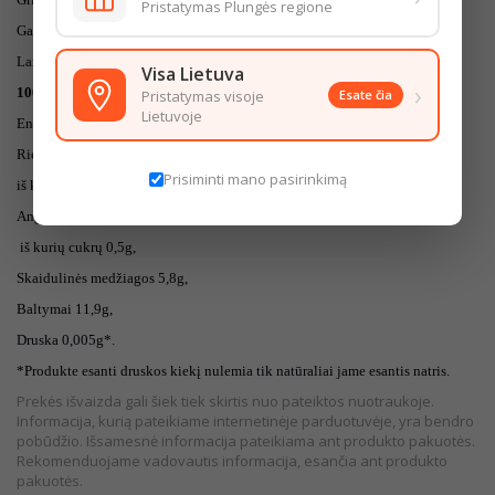
Pristatymas Plungės regione
Galimi GLITIMO pėdsakai.
Laikyti sausoje, švarioje, gerai vėdinamoje vietoje
Visa Lietuva
›
100gr produkto maistingumas:
Pristatymas visoje
Esate čia
Lietuvoje
Energinė vertė 1350kJ/323kcal.
Riebalai 2g,
Prisiminti mano pasirinkimą
iš kurių sočiųjų riebalų rūgščių 0,3g,
Angliavandeniai 60,5g,
iš kurių cukrų 0,5g,
Skaidulinės medžiagos 5,8g,
Baltymai 11,9g,
Druska 0,005g
*.
*Produkte esanti druskos kiekį nulemia tik natūraliai jame esantis natris.
Prekės išvaizda gali šiek tiek skirtis nuo pateiktos nuotraukoje.
Informacija, kurią pateikiame internetinėje parduotuvėje, yra bendro
pobūdžio. Išsamesnė informacija pateikiama ant produkto pakuotės.
Rekomenduojame vadovautis informacija, esančia ant produkto
pakuotės.