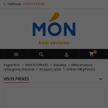
Telefonas:
+370 614 57529
0



Pagrindinis
MAISTO PREKĖS
Bakalėja
Miltai,kruopos,
ryžiai,grūdų dribsniai
Kruopos, ryžiai
Grikiai 0.8kg/Fasma
VISOS PREKĖS