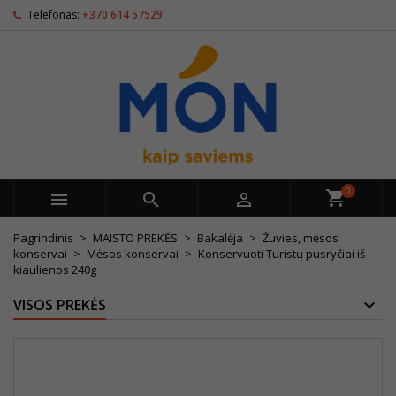
Telefonas:
+370 614 57529
0



Pagrindinis
MAISTO PREKĖS
Bakalėja
Žuvies, mėsos
konservai
Mėsos konservai
Konservuoti Turistų pusryčiai iš
kiaulienos 240g
VISOS PREKĖS