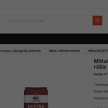
Paie
,kruopos, ryžiai,grūdų dribsniai
Miltai, miltiniai mišiniai
Miltai KG EKST
Milta
rūšis
Kodas
47
Gamintoj
Kilmės ša
Grynasis k