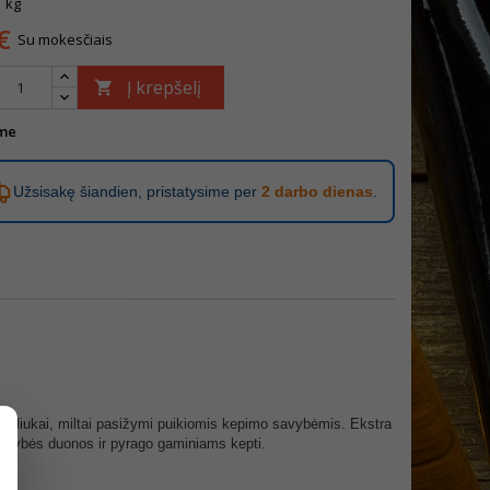
1 kg
€
Su mokesčiais
Į krepšelį

me
Užsisakę šiandien, pristatysime per
2 darbo dienas
.
umuliukai, miltai pasižymi puikiomis kepimo savybėmis. Ekstra
 kokybės duonos ir pyrago gaminiams kepti.