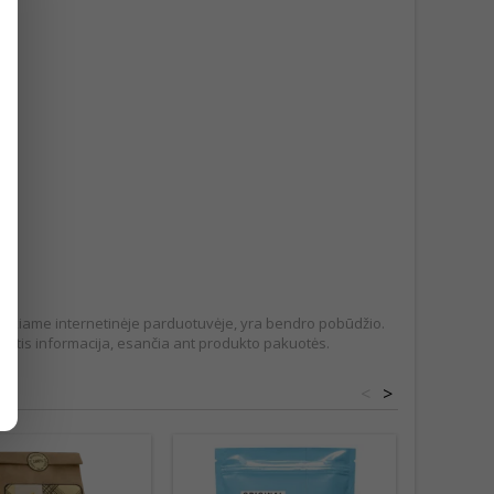
pateikiame internetinėje parduotuvėje, yra bendro pobūdžio.
tis informacija, esančia ant produkto pakuotės.
<
>