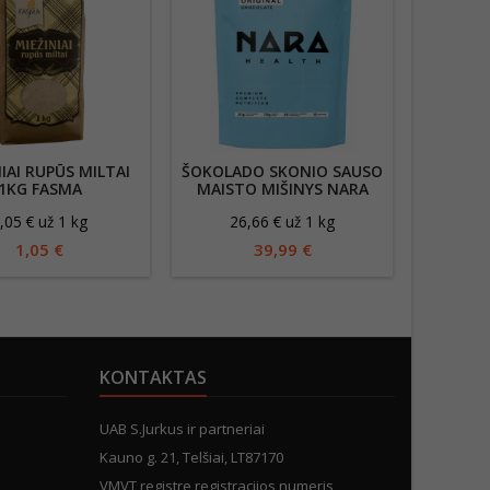
IAI RUPŪS MILTAI
ŠOKOLADO SKONIO SAUSO
MILTA
1KG FASMA
MAISTO MIŠINYS NARA
HEALTH, 1500 G
,05 € už 1 kg
26,66 € už 1 kg
19
1,05 €
39,99 €
KONTAKTAS
UAB S.Jurkus ir partneriai
Kauno g. 21, Telšiai, LT87170
VMVT registre registracijos numeris