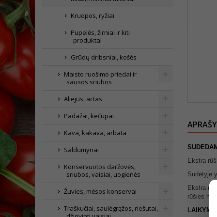
Kruopos, ryžiai
Pupelės, žirniai ir kiti
produktai
Grūdų dribsniai, košės
Maisto ruošimo priedai ir
sausos sriubos
Aliejus, actas
Padažai, kečupai
APRAŠ
Kava, kakava, arbata
SUDEDA
Saldumynai
Ekstra rūš
Konservuotos daržovės,
sriubos, vaisiai, uogienės
Sudėtyje 
Ekstra rūš
Žuvies, mėsos konservai
rūšies mil
Traškučiai, saulėgrąžos, riešutai,
L
AI
KYMO
džiovinti vaisiai