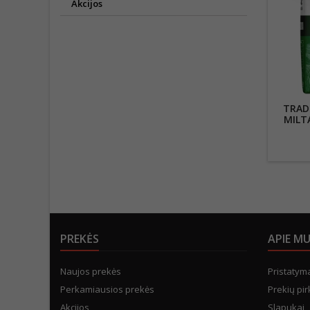
Akcijos
TRADI
MILT
PREKĖS
APIE M
Naujos prekės
Pristatym
Perkamiausios prekės
Prekių pir
Akcijos
Slapukai