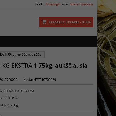
Sveiki,
Prisijungti
arba
Sukurti paskyrą
ška
Krepšelis
0
Prekės -
0,00 €
RA 1.75kg, aukščiausia rūšis
i KG EKSTRA 1.75kg, aukščiausia
7010700029
Kodas
477010700029
as:
AB KAUNO GRŪDAI
lis: LIETUVA
iekis: 1.75kg