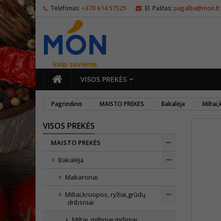
Telefonas:
+370 614 57529
El. Paštas:
pagalba@mon.lt
PAGRINDINIS
VISOS PREKĖS
Pagrindinis
MAISTO PREKĖS
Bakalėja
Miltai
VISOS PREKĖS
MAISTO PREKĖS
Bakalėja
Makaronai
Miltai,kruopos, ryžiai,grūdų
dribsniai
Miltai, miltiniai mišiniai