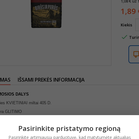
1,08 € už 
1,89 
Kiekis

Turi
YMAS
IŠSAMI PREKĖS INFORMACIJA
MOSIOS
DALYS
ies KVIETINIAI miltai 405 D.
yra GLITIMO
ies KVIETINIAI miltai 405 D išsiskiria birumu, baltumu, tešloje nesusidaro g
Pasirinkite pristatymo regioną
tai tinka trapiems konditerijos gaminiams, biskvitams, pyragėliams, aukštos
 SĄLYGOS
Pasirinkite artimiausią parduotuvę, kad matytumėte aktualias