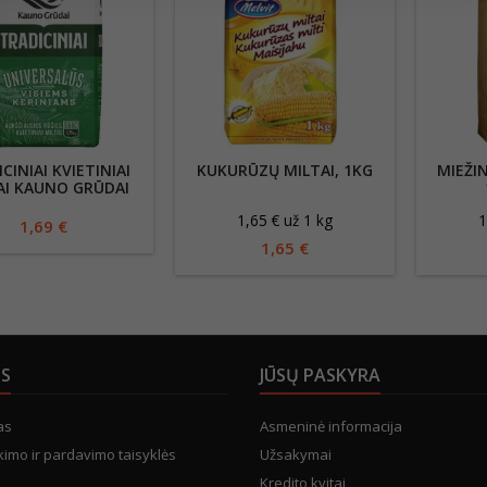
CINIAI KVIETINIAI
KUKURŪZŲ MILTAI, 1KG
MIEŽIN
AI KAUNO GRŪDAI
550C, 1,75KG
1,65 € už 1 kg
1
1,69 €
1,65 €
US
JŪSŲ PASKYRA
as
Asmeninė informacija
kimo ir pardavimo taisyklės
Užsakymai
Kredito kvitai