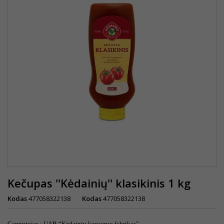
Kečupas ''Kėdainių'' klasikinis 1 kg
Kodas
477058322138
Kodas
477058322138
Gamintojas
:
UAB “Kėdainių konservų fabrikas”