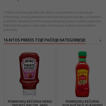
Prekės išvaizda gali šiek tiek skirtis nuo pateiktos nuotraukoje.
Informacija, kurią pateikiame internetinėje parduotuvėje, yra bendro
pobūdžio. Išsamesnė informacija pateikiama ant produkto pakuotės.
Rekomenduojame vadovautis informacija, esančia ant produkto
pakuotės.
16 KITOS PREKĖS TOJE PAČIOJE KATEGORIJOJE:
<
>
POMIDORŲ KEČUPAS HEINZ
POMIDORŲ KEČUPAS
SMOKEY BACON, 460G
SUSLAVIČIAUS KLASIKINIS