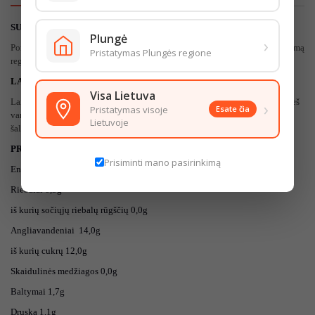
S
UDEDAMOSIOS DALYS
:
Plungė
›
Pomidorų pasta (
50
%), vanduo, cukrus, druska, žirnių skaidulos, rūgštingumą
Pristatymas Plungės regione
reguliuojanti medžiaga – acto rūgštis, prieskoniai
.
LAIKYMO SĄLYGOS:
Visa Lietuva
Laikyti
0-+25 temperatūroje
,saugoti nuo tiesioginių saulės spindulių. Prieš
›
Pristatymas visoje
Esate čia
vartojimą suplakite ir nuimkite apsauginę plėvelę.Atidarius laikyti
Lietuvoje
šaldytuve.
PRODUKTO MAISTINGUMAS 100g
:
Prisiminti mano pasirinkimą
Energinė vertė
299k
J/
71
kcal.
Riebalai
0,5
g
iš kurių sočiųjų riebalų rūgščių
0,0
g
Angliavandeniai
14,0g
iš kurių cukrų
12,0g
Skaidulinės medžiagos 0,0g
Baltymai
1,7
g
Druska
1,1
g