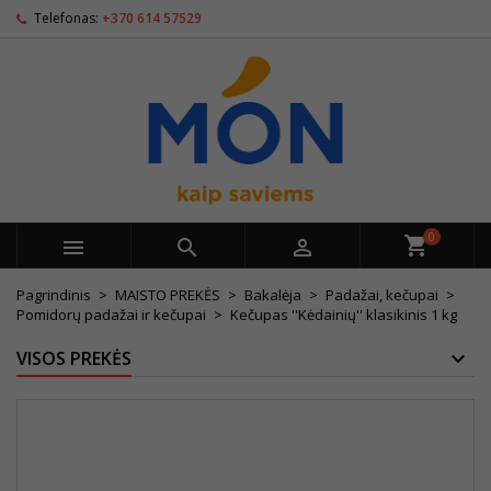
Telefonas:
+370 614 57529
0



Pagrindinis
MAISTO PREKĖS
Bakalėja
Padažai, kečupai
Pomidorų padažai ir kečupai
Kečupas ''Kėdainių'' klasikinis 1 kg
VISOS PREKĖS