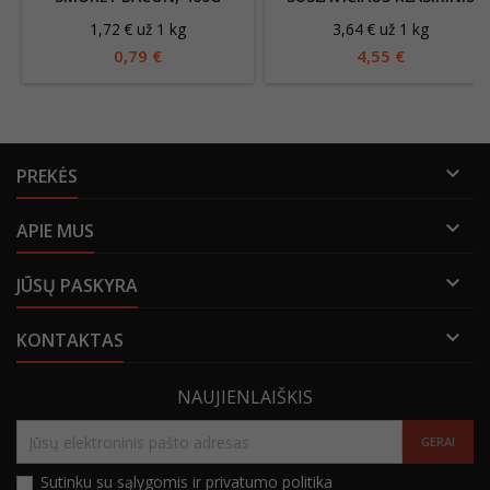
1,25KG
1,72 € už 1 kg
3,64 € už 1 kg
0,79 €
4,55 €

PREKĖS

APIE MUS

JŪSŲ PASKYRA

KONTAKTAS
NAUJIENLAIŠKIS
Sutinku su sąlygomis ir privatumo politika