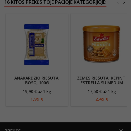
16 KITOS PREKĖS TOJE PAČIOJE KATEGORIJOJE:
<
>
ANAKARDŽIO RIEŠUTAI
ŽEMĖS RIEŠUTAI KEPINTI
BOSO, 100G
ESTRELLA SU MEDUM
19,90 € už 1 kg
17,50 € už 1 kg
1,99 €
2,45 €

PREKĖS