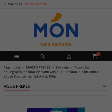
Telefonas:
+370 614 57529
0



Pagrindinis
MAISTO PREKĖS
Bakalėja
Traškučiai,
saulėgrąžos, riešutai, džiovinti vaisiai
Riešutai
Skrudinti ir
sūdyti Boso žemės riešututai, 150g
VISOS PREKĖS