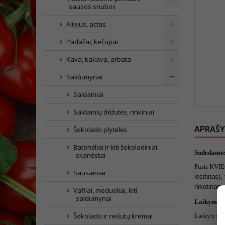
sausos sriubos
Aliejus, actas
Padažai, kečupai
Kava, kakava, arbata
Saldumynai
Saldainiai
Saldainių dėžutės, rinkiniai
APRAŠ
Šokolado plytelės
Batonėliai ir kiti šokoladiniai
Sudedamos
skanėstai
Pūsti KVIE
Sausainiai
lecitinas)
nikotinami
Vafliai, meduoliai, kiti
saldumynai
Laikymo s
Šokolado ir riešutų kremai
Laikyti sau