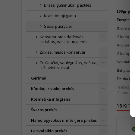
Dražė, guminukai, pastilės
100gr pro
Kramtomoji guma
Energinė v
Sausi pusryčiai
Riebalai 3,
Konservuotos daržovės,
iš kurių so
sriubos, vaisiai, uogienės
Angliavand
Žuvies, mėsos konservai
iš kurių cu
Skaidulinė
Traškučiai, saulėgrąžos, riešutai,
džiovinti vaisiai
Baltymai 7
Gėrimai
Druska 0,2
Prekės išv
Kūdikių ir vaikų prekės
Išsamesnė
Kosmetika ir higiena
16 KITO
Švaros prekės
Namų apyvokos ir interjero prekės
Laisvalaikio prekės