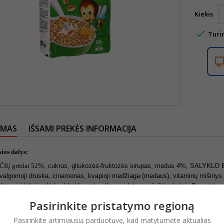
Kiekis

Turi
YMAS
IŠSAMI PREKĖS INFORMACIJA
ios dalys:
ČIŲ grūdai 52
%, cukrus, gliukozės-fruktozės sirupas, medus 4%, SALYKLO E
, valgomoji druska, cinamonas, kvapioji medžiaga (medaus), vitaminų mišinys (c
das, piridoksino hidrochloridas, pteroilmonoglutamo rūgštis, kalcio D-pantoten
ąlygos:
Pasirinkite pristatymo regioną
soje, vėsioje vietoje, saugoti nuo tiesioginių saulės spindulių.
Pasirinkite artimiausią parduotuvę, kad matytumėte aktualias