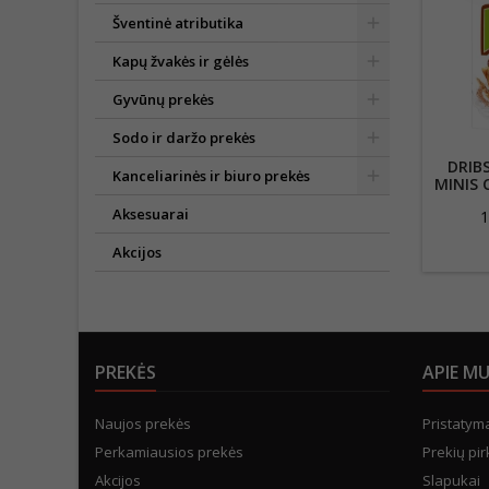
Šventinė atributika
Kapų žvakės ir gėlės
Gyvūnų prekės
Sodo ir daržo prekės
DRIBS
Kanceliarinės ir biuro prekės
MINIS
Aksesuarai
1
Akcijos
PREKĖS
APIE M
Naujos prekės
Pristatym
Perkamiausios prekės
Prekių pir
Akcijos
Slapukai