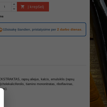
Į krepšelį

me
Užsisakę šiandien, pristatysime per
2 darbo dienas
.
KSTRAKTAS, rapsų aliejus, kalcis, emulsiklis (rapsų
holekaliciferolis, tiamino mononitratas, riboflavinas,
atas).