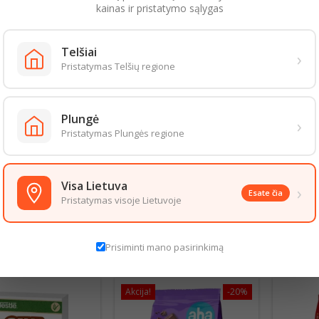
kainas ir pristatymo sąlygas
dukto maistingumas:
ertė 1666kJ/393kcal.
Telšiai
›
Pristatymas Telšių regione
8g,
čiųjų riebalų rūgščių 0,5g,
eniai 79,0g,
Plungė
›
krų 40g,
Pristatymas Plungės regione
s medžiagos 4g
,2g,
Visa Lietuva
›
1g
Esate čia
Pristatymas visoje Lietuvoje
aizda gali šiek tiek skirtis nuo pateiktos nuotraukoje. Informacija, kurią 
 informacija pateikiama ant produkto pakuotės. Rekomenduojame vadovau
Prisiminti mano pasirinkimą
S PREKĖS TOJE PAČIOJE KATEGORIJOJE:
Akcija!
-20%