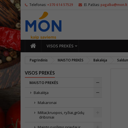
Telefonas:
+370 614 57529
El. Paštas:
pagalba@mon.lt
PAGRINDINIS
VISOS PREKĖS
Pagrindinis
MAISTO PREKĖS
Bakalėja
Saldu
VISOS PREKĖS
MAISTO PREKĖS
Bakalėja
Makaronai
Miltai,kruopos, ryžiai,grūdų
dribsniai
Maisto ruošimo priedai ir