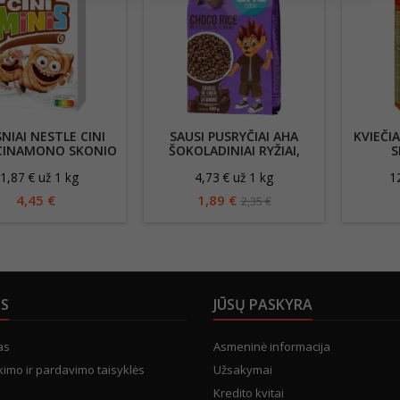
NIAI NESTLE CINI
SAUSI PUSRYČIAI AHA
KVIEČI
 CINAMONO SKONIO
ŠOKOLADINIAI RYŽIAI,
S
375G
400G
1,87 € už 1 kg
4,73 € už 1 kg
1
4,45 €
1,89 €
2,35 €
US
JŪSŲ PASKYRA
as
Asmeninė informacija
kimo ir pardavimo taisyklės
Užsakymai
Kredito kvitai