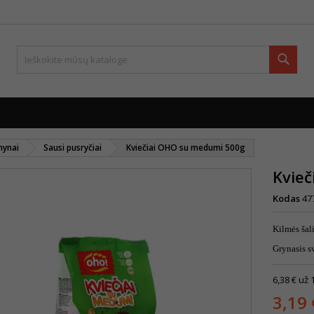
Paie
mynai
Sausi pusryčiai
Kviečiai OHO su medumi 500g
Kvie
Kodas
47
Kilmės šal
Grynasis s
6,38 € už 
3,19 