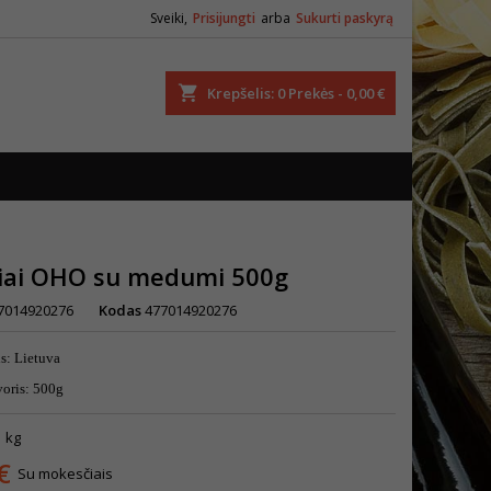
Sveiki,
Prisijungti
arba
Sukurti paskyrą
ška
Krepšelis
0
Prekės -
0,00 €
čiai OHO su medumi 500g
7014920276
Kodas
477014920276
is: Lietuva
voris: 500g
1 kg
€
Su mokesčiais