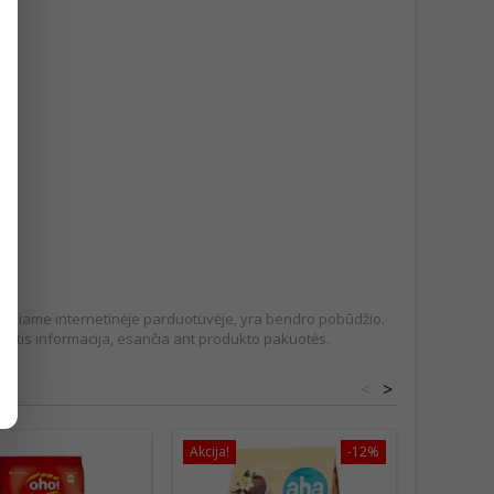
pateikiame internetinėje parduotuvėje, yra bendro pobūdžio.
tis informacija, esančia ant produkto pakuotės.
<
>
Akcija!
-12%