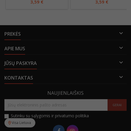
3,59 €
3,59 €

PREKĖS

APIE MUS

JŪSŲ PASKYRA

KONTAKTAS
NAUJIENLAIŠKIS
Sutinku su sąlygomis ir privatumo politika
Visa Lietuva
Facebook
Instagram