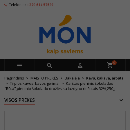
Telefonas:
+370 614 57529
0



Pagrindinis
MAISTO PREKĖS
Bakalėja
Kava, kakava, arbata
Tirpios kavos, kavos gėrimai
Karštas pieninis šokoladas
''Rūta'',pieninio šokolado drožlės su lazdyno riešutais 32%,250g
VISOS PREKĖS