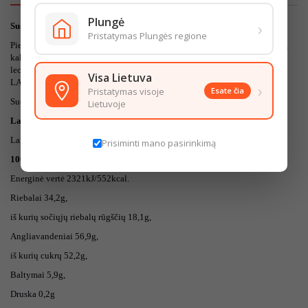
Plungė
›
Sudedamosios dalys:
Pristatymas Plungės regione
Pieninis šokoladas (cukrus, kakavos sviestas, nenugriebto PIENO milteliai,
kakavos masė, IŠRŪGŲ milteliai, PIENO riebalai, emulsikliai (SOJŲ
lecitinas, poliglicerolio poliricinoleatas), kvapioji medžiaga vanilinas),
Visa Lietuva
LAZDYNO RIEŠUTŲ įdaras 7% (LAZDYNO RIEŠUTAI (100%)).
›
Pristatymas visoje
Esate čia
Sudėtyje gali būtį kitų RIEŠUTŲ pėdsakų.
Lietuvoje
Laikymo sąlygos:
Laikyti sausoje ir vėsioje vietoje.
Prisiminti mano pasirinkimą
100gr produkto maistingumas:
Energinė vertė 2321kJ/552kcal.
Riebalai 34,2g,
iš kurių sočiųjų riebalų rūgščių 18,1g,
Angliavandeniai 56,9g,
iš kurių cukrų 52,2g,
Baltymai 5,9g,
Druska 0,2g