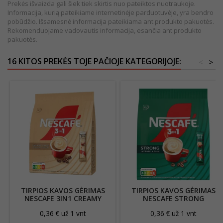
Prekės išvaizda gali šiek tiek skirtis nuo pateiktos nuotraukoje.
Informacija, kurią pateikiame internetinėje parduotuvėje, yra bendro
pobūdžio. Išsamesnė informacija pateikiama ant produkto pakuotės.
Rekomenduojame vadovautis informacija, esančia ant produkto
pakuotės.
16 KITOS PREKĖS TOJE PAČIOJE KATEGORIJOJE:
<
>
TIRPIOS KAVOS GĖRIMAS
TIRPIOS KAVOS GĖRIMAS
NESCAFE 3IN1 CREAMY
NESCAFE STRONG
LATTE10*15G
3IN1,10*16G
0,36 € už 1 vnt
0,36 € už 1 vnt