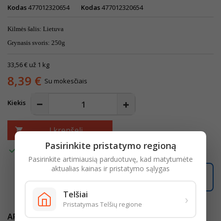
Kodas
477012320654
Kodas
477012320654
Kilmės šalis: Lietuva
Grynasis svoris: 250g
33,56 € už 1 kg
8,39 €
Su mokesčiais
Kiekis
Į krepšelį

Pasirinkite pristatymo regioną

Turime
Pasirinkite artimiausią parduotuvę, kad matytumėte
aktualias kainas ir pristatymo sąlygas
Užsisakę šiandien, pristatysime per
2 darbo dienas
.
Telšiai
›
Pristatymas Telšių regione
APRAŠYMAS
IŠSAMI PREKĖS INFORMACIJA