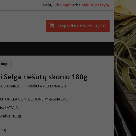
Sveiki,
Prisijungti
arba
Sukurti paskyrą
ška
Krepšelis
0
Prekės -
0,00 €
 180g
ai Selga riešutų skonio 180g
5000784820
Kodas
475000784820
as: ORKLA CONFECTIONERY & SNACKS
is: LATVIJA
kiekis: 180g
1 kg