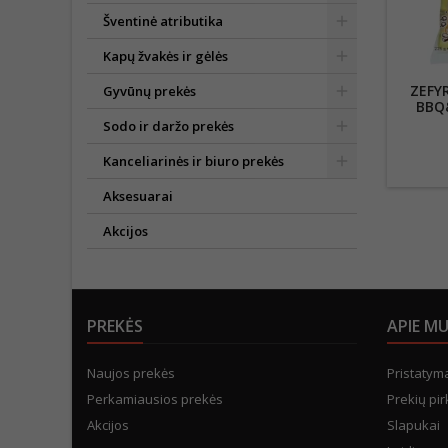
Šventinė atributika
Kapų žvakės ir gėlės
ZEFY
Gyvūnų prekės
BBQ
T
Sodo ir daržo prekės
Kanceliarinės ir biuro prekės
Aksesuarai
Akcijos
PREKĖS
APIE M
Naujos prekės
Pristatym
Perkamiausios prekės
Prekių pir
Akcijos
Slapukai