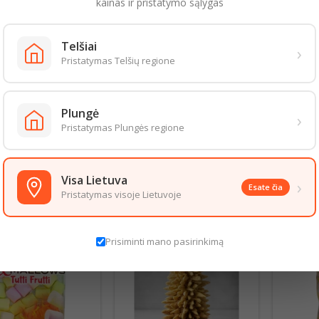
UMO VERTĖ (100G)
kainas ir pristatymo sąlygas
vertė
2099
kJ/515
kcal
6
g
Telšiai
›
Pristatymas Telšių regione
 sočiųjų riebalų rūgščių 15g
deniai 61
g
 cukrų 28g
Plungė
›
,9
g
Pristatymas Plungės regione
27
g
aizda gali šiek tiek skirtis nuo pateiktos nuotraukoje. Informacija, kurią 
 informacija pateikiama ant produkto pakuotės. Rekomenduojame vadovau
Visa Lietuva
›
Esate čia
Pristatymas visoje Lietuvoje
S PREKĖS TOJE PAČIOJE KATEGORIJOJE:
Prisiminti mano pasirinkimą
Akcija!