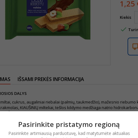
1,25 
Kiekis

Turi
YMAS
IŠSAMI PREKĖS INFORMACIJA
OSIOS DALYS
 miltai, cukrus, augaliniai riebalai (palmių, taukmedžio), mažesnio riebu
krakmolas, KIAUŠINIŲ milteliai, tešlos kildymo medžiaga natrio hidrokarbonat
S RIEŠUTŲ pėdsakų.
 SĄLYGOS:
Pasirinkite pristatymo regioną
usoje vėsioje vietoje, (+5 ... +18)°C temperatūroje.
Pasirinkite artimiausią parduotuvę, kad matytumėte aktualias