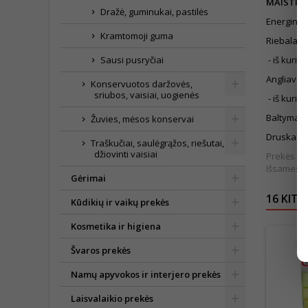
MAISTING
Dražė, guminukai, pastilės
Energinė 
Kramtomoji guma
Riebalai
2
Sausi pusryčiai
- iš kurių
Angliavan
Konservuotos daržovės,
sriubos, vaisiai, uogienės
- iš kurių
Baltymai 5
Žuvies, mėsos konservai
Druska 0,
Traškučiai, saulėgrąžos, riešutai,
džiovinti vaisiai
Prekės išv
Išsamesnė
Gėrimai
16 KITO
Kūdikių ir vaikų prekės
Kosmetika ir higiena
Švaros prekės
Namų apyvokos ir interjero prekės
Laisvalaikio prekės