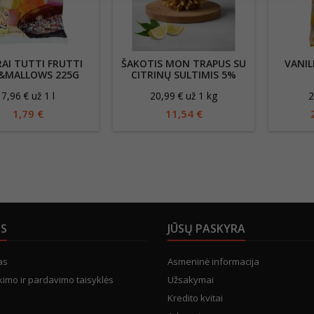
RAI TUTTI FRUTTI
ŠAKOTIS MON TRAPUS SU
VANIL
&MALLOWS 225G
CITRINŲ SULTIMIS 5%
INKA KEPIMUI
7,96 € už 1 l
20,99 € už 1 kg
2
1,79 €
11,54 €
US
JŪSŲ PASKYRA
as
Asmeninė informacija
kimo ir pardavimo taisyklės
Užsakymai
Kredito kvitai