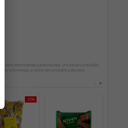
pateikiame internetinėje parduotuvėje, yra bendro pobūdžio.
tis informacija, esančia ant produkto pakuotės.
<
>
-20%