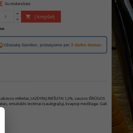
€
Su mokesčiais
Į krepšelį

me
Užsisakę šiandien, pristatysime per
2 darbo dienas
.
mo kakavos milteliai, LAZDYNŲ RIEŠUTAI 1,2%, sausos IŠRŪGOS
as, emulsiklis lecitinai (saulėgrąžų), kvapioji medžiaga. Gali