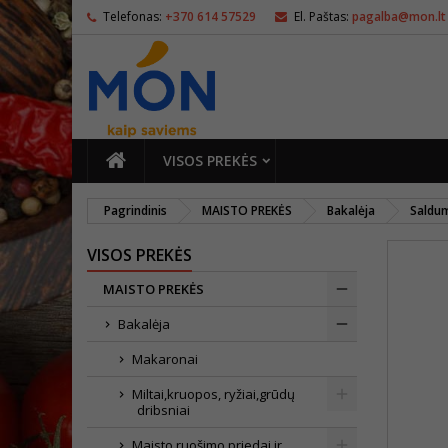
Telefonas:
+370 614 57529
El. Paštas:
pagalba@mon.lt
PAGRINDINIS
VISOS PREKĖS
Pagrindinis
MAISTO PREKĖS
Bakalėja
Saldu
VISOS PREKĖS
MAISTO PREKĖS
Bakalėja
Makaronai
Miltai,kruopos, ryžiai,grūdų
dribsniai
Maisto ruošimo priedai ir