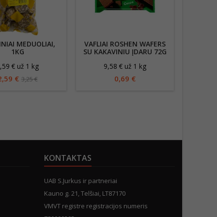
INIAI MEDUOLIAI,
VAFLIAI ROSHEN WAFERS
ŽEMĖS 
1KG
SU KAKAVINIU ĮDARU 72G
SU PIS
,59 € už 1 kg
9,58 € už 1 kg
8
2,59 €
0,69 €
3,25 €
KONTAKTAS
UAB S.Jurkus ir partneriai
Kauno g. 21, Telšiai, LT87170
VMVT registre registracijos numeris