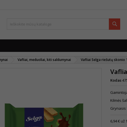
Paie
mynai
Vafliai, meduoliai, kiti saldumynai
Vafliai Selga riešutų skonio
Vafli
Kodas
47
Gamintoj
Kilmės šal
Grynasis 
6,94 € už 