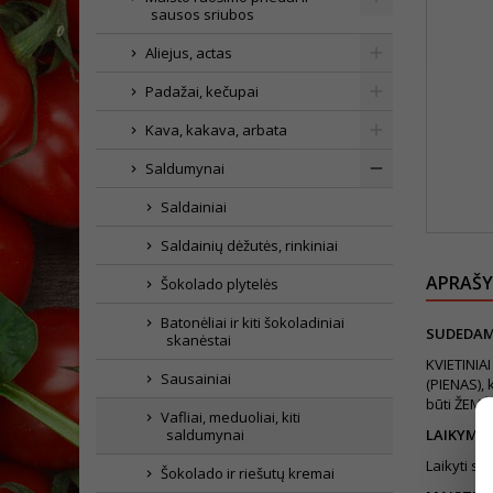
sausos sriubos
Aliejus, actas
Padažai, kečupai
Kava, kakava, arbata
Saldumynai
Saldainiai
Saldainių dėžutės, rinkiniai
APRAŠ
Šokolado plytelės
Batonėliai ir kiti šokoladiniai
SUDEDAM
skanėstai
KVIETINIAI
Sausainiai
(PIENAS), 
būti ŽEMĖ
Vafliai, meduoliai, kiti
saldumynai
LAIKYMO
Laikyti sa
Šokolado ir riešutų kremai