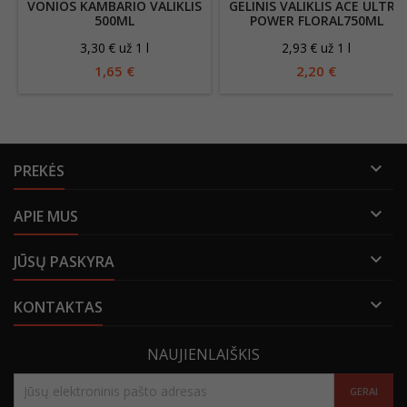
VONIOS KAMBARIO VALIKLIS
GELINIS VALIKLIS ACE ULTRA
500ML
POWER FLORAL750ML
3,30 € už 1 l
2,93 € už 1 l
1,65 €
2,20 €

PREKĖS

APIE MUS

JŪSŲ PASKYRA

KONTAKTAS
NAUJIENLAIŠKIS