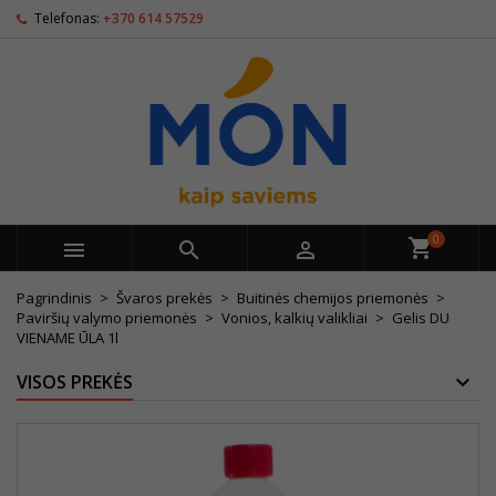
Telefonas:
+370 614 57529
0



Pagrindinis
Švaros prekės
Buitinės chemijos priemonės
Paviršių valymo priemonės
Vonios, kalkių valikliai
Gelis DU
VIENAME ŪLA 1l
VISOS PREKĖS