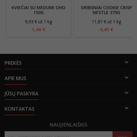
KVIEČIAI SU MEDUMI OHO
DRIBSNIAI COOKIE CRISP
150G
NESTLE 375G
9,93 € už 1 kg
11,87 € už 1 kg
1,49 €
4,45 €

PREKĖS

APIE MUS

JŪSŲ PASKYRA

KONTAKTAS
NAUJIENLAIŠKIS