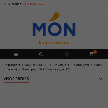
Telefonas:
+370 614 57529
0



Pagrindinis
MAISTO PREKĖS
Bakalėja
Saldumynai
Sausi
pusryčiai
Sausi pusr.OHO Trys draugai 175g
VISOS PREKĖS