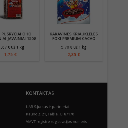
I PUSRYČIAI OHO
KAKAVINĖS KRIAUKLELĖS
KAKAVOS
IAI JAVAINIAI 150G
FOXI PREMIUM CACAO
N
SHELLS 500G
1,67 € už 1 kg
5,70 € už 1 kg
8
1,75 €
2,85 €
KONTAKTAS
UAB S.Jurkus ir partneriai
Kauno g. 21, Telšiai, LT87170
VMVT registre registracijos numeris