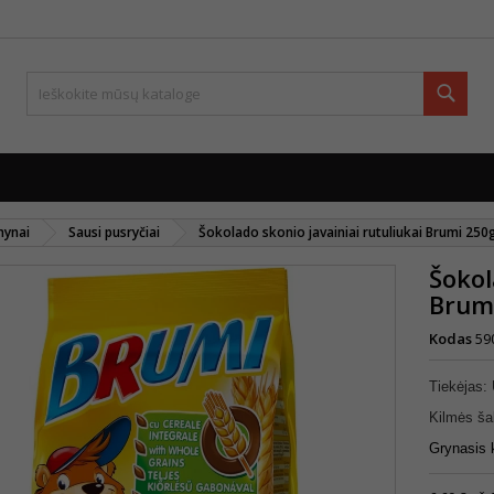
Paie
mynai
Sausi pusryčiai
Šokolado skonio javainiai rutuliukai Brumi 250
Šokol
Brum
Kodas
59
Tiekėjas
Kilmės šal
Grynasis 