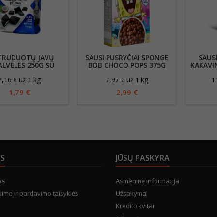
TRUDUOTŲ JAVŲ
SAUSI PUSRYČIAI SPONGE
SAUS
ALVĖLĖS 250G SU
BOB CHOCO POPS 375G
KAKAVIN
OKOSU ĮDARU
KAKAVINIAI RUTULIUKAI
7,16 € už 1 kg
7,97 € už 1 kg
1
1,79 €
2,99 €
US
JŪSŲ PASKYRA
as
Asmeninė informacija
kimo ir pardavimo taisyklės
Užsakymai
Kredito kvitai