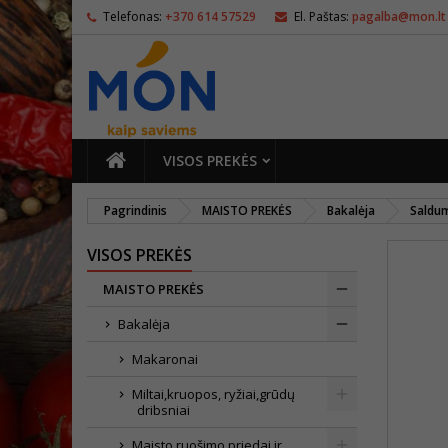
Telefonas:
+370 614 57529
El. Paštas:
pagalba@mon.lt
PAGRINDINIS
VISOS PREKĖS
Pagrindinis
MAISTO PREKĖS
Bakalėja
Saldu
VISOS PREKĖS
MAISTO PREKĖS
Bakalėja
Makaronai
Miltai,kruopos, ryžiai,grūdų
dribsniai
Maisto ruošimo priedai ir