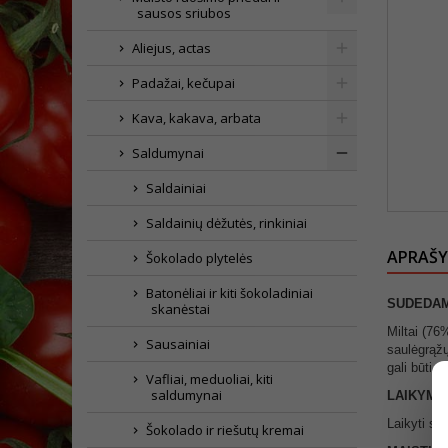
sausos sriubos
Aliejus, actas
Padažai, kečupai
Kava, kakava, arbata
Saldumynai
Saldainiai
Saldainių dėžutės, rinkiniai
APRAŠ
Šokolado plytelės
Batonėliai ir kiti šokoladiniai
SUDEDAM
skanėstai
Miltai (76%
Sausainiai
saulėgrąžų
gali būti p
Vafliai, meduoliai, kiti
saldumynai
LAIKYMO
Laikyti sau
Šokolado ir riešutų kremai