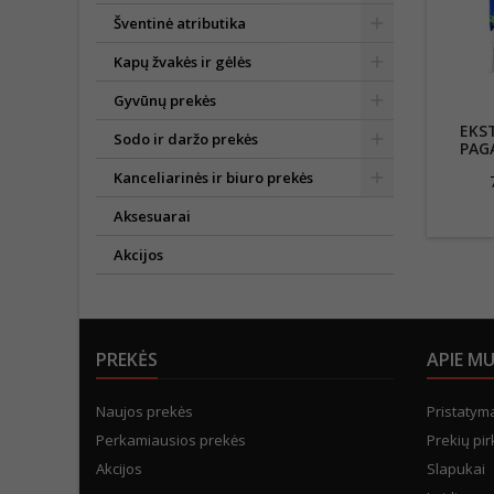
Šventinė atributika
Kapų žvakės ir gėlės
Gyvūnų prekės
EKS
Sodo ir daržo prekės
PAG
K
Kanceliarinės ir biuro prekės
Aksesuarai
Akcijos
PREKĖS
APIE M
Naujos prekės
Pristatym
Perkamiausios prekės
Prekių pir
Akcijos
Slapukai