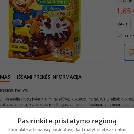
6,60 € už 
1,65 
Kiekis

Turi
YMAS
IŠSAMI PREKĖS INFORMACIJA
OSIOS DALYS
): visadalių grūdų kvietiniai miltai (45%), kukurūzų miltai, ryžių miltai; cukrus
 aliejus, druska, kvapiosios medžiagos, emulsiklis lecitinai, vitaminai: niaci
ieno, sojos.
 SĄLYGOS
Pasirinkite pristatymo regioną
soje, vėsioje vietoje.
Pasirinkite artimiausią parduotuvę, kad matytumėte aktualias