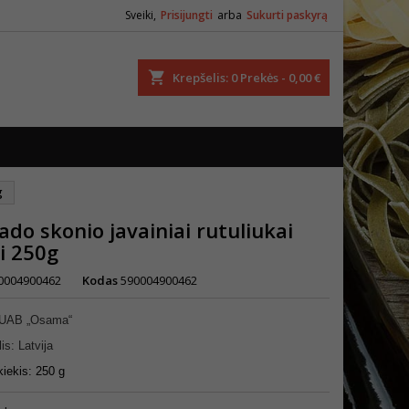
Sveiki,
Prisijungti
arba
Sukurti paskyrą
ška
Krepšelis
0
Prekės -
0,00 €
g
ado skonio javainiai rutuliukai
i 250g
0004900462
Kodas
590004900462
: UAB „Osama“
is: Latvija
kiekis: 250 g