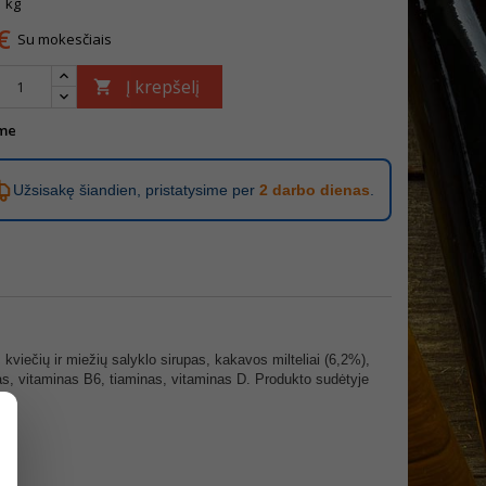
1 kg
€
Su mokesčiais
Į krepšelį

me
Užsisakę šiandien, pristatysime per
2 darbo dienas
.
, kviečių ir miežių salyklo sirupas, kakavos milteliai (6,2%),
nas, vitaminas B6, tiaminas, vitaminas D. Produkto sudėtyje